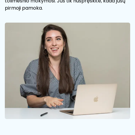
tolimesnio mokymosi. Jūs tik nuspręskite, kada jūsų
pirmoji pamoka.