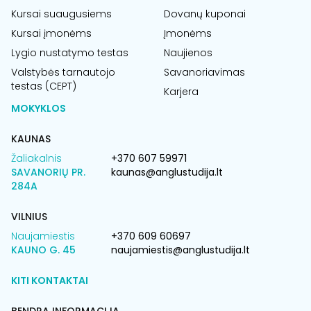
Kursai suaugusiems
Dovanų kuponai
Kursai įmonėms
Įmonėms
Lygio nustatymo testas
Naujienos
Valstybės tarnautojo
Savanoriavimas
testas (CEPT)
Karjera
MOKYKLOS
KAUNAS
Žaliakalnis
+370 607 59971
SAVANORIŲ PR.
kaunas@anglustudija.lt
284A
VILNIUS
Naujamiestis
+370 609 60697
KAUNO G. 45
naujamiestis@anglustudija.lt
KITI KONTAKTAI