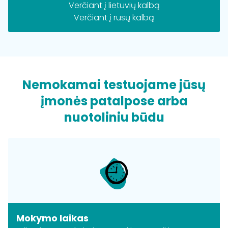
Verčiant į lietuvių kalbą
Verčiant į rusų kalbą
Nemokamai testuojame jūsų
įmonės patalpose arba
nuotoliniu būdu
Mokymo laikas