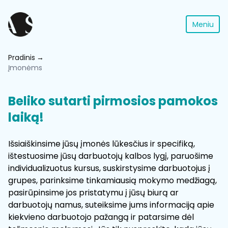
Meniu
Pradinis
Įmonėms
Beliko sutarti pirmosios pamokos
laiką!
Išsiaiškinsime jūsų įmonės lūkesčius ir specifiką,
ištestuosime jūsų darbuotojų kalbos lygį, paruošime
individualizuotus kursus, suskirstysime darbuotojus į
grupes, parinksime tinkamiausią mokymo medžiagą,
pasirūpinsime jos pristatymu į jūsų biurą ar
darbuotojų namus, suteiksime jums informaciją apie
kiekvieno darbuotojo pažangą ir patarsime dėl