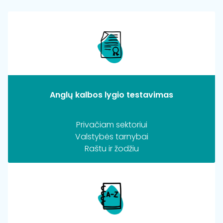
Anglų kalbos lygio testavimas
Privačiam sektoriui
Valstybės tarnybai
Raštu ir žodžiu