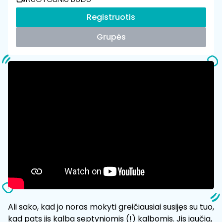
Registruotis
Grupės
Ali sako, kad jo noras mokyti greičiausiai susijęs su tuo,
kad pats jis kalba septyniomis (!) kalbomis. Jis jaučia,