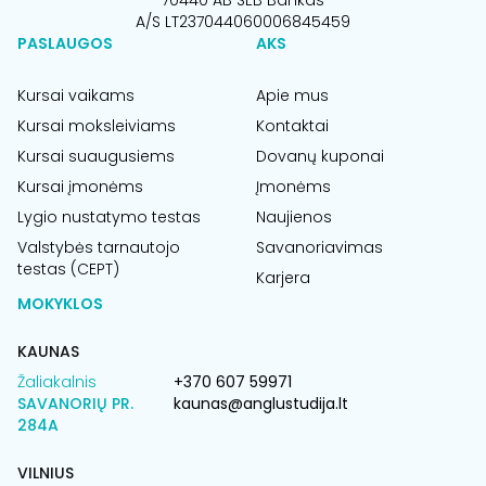
70440 AB SEB Bankas
A/S LT237044060006845459
PASLAUGOS
AKS
Kursai vaikams
Apie mus
Kursai moksleiviams
Kontaktai
Kursai suaugusiems
Dovanų kuponai
Kursai įmonėms
Įmonėms
Lygio nustatymo testas
Naujienos
Valstybės tarnautojo
Savanoriavimas
testas (CEPT)
Karjera
MOKYKLOS
KAUNAS
Žaliakalnis
+370 607 59971
SAVANORIŲ PR.
kaunas@anglustudija.lt
284A
VILNIUS