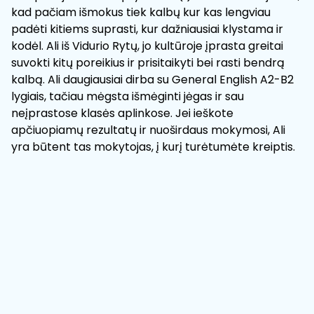
kad pačiam išmokus tiek kalbų kur kas lengviau
padėti kitiems suprasti, kur dažniausiai klystama ir
kodėl. Ali iš Vidurio Rytų, jo kultūroje įprasta greitai
suvokti kitų poreikius ir prisitaikyti bei rasti bendrą
kalbą. Ali daugiausiai dirba su General English A2-B2
lygiais, tačiau mėgsta išmėginti jėgas ir sau
neįprastose klasės aplinkose. Jei ieškote
apčiuopiamų rezultatų ir nuoširdaus mokymosi, Ali
yra būtent tas mokytojas, į kurį turėtumėte kreiptis.