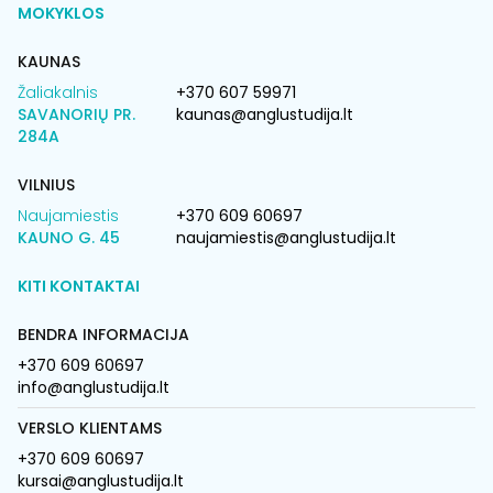
MOKYKLOS
KAUNAS
Žaliakalnis
+370 607 59971
SAVANORIŲ PR.
kaunas@anglustudija.lt
284A
VILNIUS
Naujamiestis
+370 609 60697
KAUNO G. 45
naujamiestis@anglustudija.lt
KITI KONTAKTAI
BENDRA INFORMACIJA
+370 609 60697
info@anglustudija.lt
VERSLO KLIENTAMS
+370 609 60697
kursai@anglustudija.lt