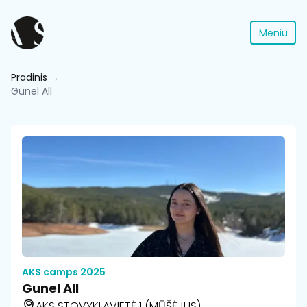
Meniu
Pradinis
Gunel All
AKS camps 2025
Gunel All
AKS STOVYKLAVIETĖ 1 (MŪŠĖJUS)