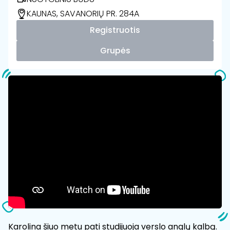
KAUNAS, SAVANORIŲ PR. 284A
Registruotis
Grupės
Karolina šiuo metu pati studijuoja verslo anglų kalbą.