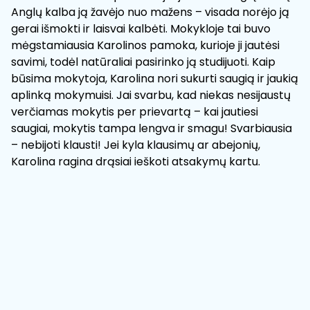
Anglų kalba ją žavėjo nuo mažens – visada norėjo ją
gerai išmokti ir laisvai kalbėti. Mokykloje tai buvo
mėgstamiausia Karolinos pamoka, kurioje ji jautėsi
savimi, todėl natūraliai pasirinko ją studijuoti. Kaip
būsima mokytoja, Karolina nori sukurti saugią ir jaukią
aplinką mokymuisi. Jai svarbu, kad niekas nesijaustų
verčiamas mokytis per prievartą – kai jautiesi
saugiai, mokytis tampa lengva ir smagu! Svarbiausia
– nebijoti klausti! Jei kyla klausimų ar abejonių,
Karolina ragina drąsiai ieškoti atsakymų kartu.