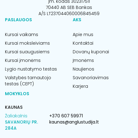
Įm. kodas 302317511
70440 AB SEB Bankas
A/S LT237044060006845459
PASLAUGOS
AKS
Kursai vaikams
Apie mus
Kursai moksleiviams
Kontaktai
Kursai suaugusiems
Dovanų kuponai
Kursai įmonėms
Įmonėms
Lygio nustatymo testas
Naujienos
Valstybės tarnautojo
Savanoriavimas
testas (CEPT)
Karjera
MOKYKLOS
KAUNAS
Žaliakalnis
+370 607 59971
SAVANORIŲ PR.
kaunas@anglustudija.lt
284A