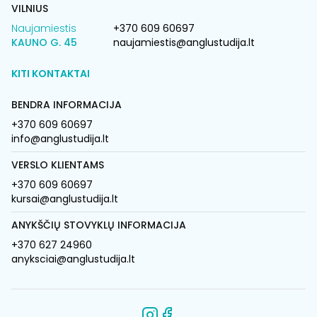
VILNIUS
Naujamiestis
+370 609 60697
KAUNO G. 45
naujamiestis@anglustudija.lt
KITI KONTAKTAI
BENDRA INFORMACIJA
+370 609 60697
info@anglustudija.lt
VERSLO KLIENTAMS
+370 609 60697
kursai@anglustudija.lt
ANYKŠČIŲ STOVYKLŲ INFORMACIJA
+370 627 24960
anyksciai@anglustudija.lt