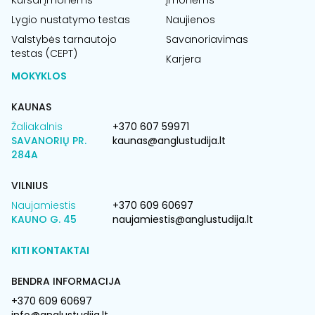
Kursai įmonėms
Įmonėms
Lygio nustatymo testas
Naujienos
Valstybės tarnautojo
Savanoriavimas
testas (CEPT)
Karjera
MOKYKLOS
KAUNAS
Žaliakalnis
+370 607 59971
SAVANORIŲ PR.
kaunas@anglustudija.lt
284A
VILNIUS
Naujamiestis
+370 609 60697
KAUNO G. 45
naujamiestis@anglustudija.lt
KITI KONTAKTAI
BENDRA INFORMACIJA
+370 609 60697