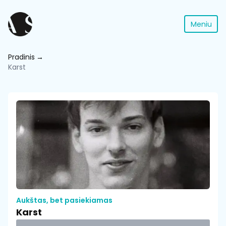
Meniu
Pradinis
Karst
Aukštas, bet pasiekiamas
Karst