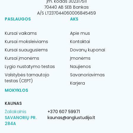
Įm. kodas 302317511
70440 AB SEB Bankas
A/S LT237044060006845459
PASLAUGOS
AKS
Kursai vaikams
Apie mus
Kursai moksleiviams
Kontaktai
Kursai suaugusiems
Dovanų kuponai
Kursai įmonėms
Įmonėms
Lygio nustatymo testas
Naujienos
Valstybės tarnautojo
Savanoriavimas
testas (CEPT)
Karjera
MOKYKLOS
KAUNAS
Žaliakalnis
+370 607 59971
SAVANORIŲ PR.
kaunas@anglustudija.lt
284A