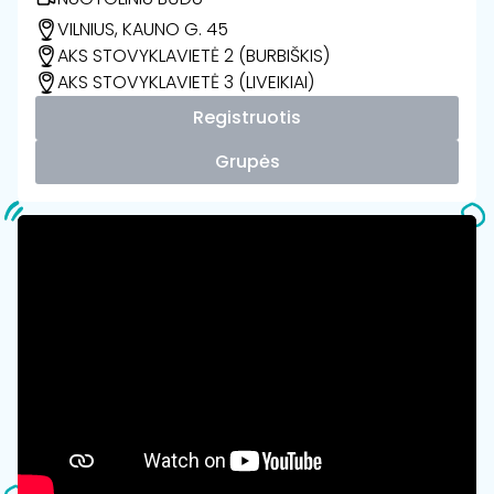
VILNIUS, KAUNO G. 45
AKS STOVYKLAVIETĖ 2 (BURBIŠKIS)
AKS STOVYKLAVIETĖ 3 (LIVEIKIAI)
Registruotis
Grupės