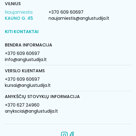
VILNIUS
Naujamiestis
+370 609 60697
KAUNO G. 45
naujamiestis@anglustudija.lt
KITI KONTAKTAI
BENDRA INFORMACIJA
+370 609 60697
info@anglustudija.lt
VERSLO KLIENTAMS
+370 609 60697
kursai@anglustudija.lt
ANYKŠČIŲ STOVYKLŲ INFORMACIJA
+370 627 24960
anyksciai@anglustudija.lt