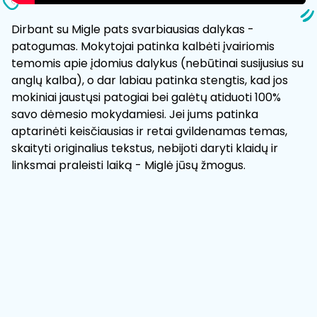
Dirbant su Migle pats svarbiausias dalykas -
patogumas. Mokytojai patinka kalbėti įvairiomis
temomis apie įdomius dalykus (nebūtinai susijusius su
anglų kalba), o dar labiau patinka stengtis, kad jos
mokiniai jaustųsi patogiai bei galėtų atiduoti 100%
savo dėmesio mokydamiesi. Jei jums patinka
aptarinėti keisčiausias ir retai gvildenamas temas,
skaityti originalius tekstus, nebijoti daryti klaidų ir
linksmai praleisti laiką - Miglė jūsų žmogus.