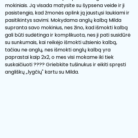
mokiniais. Ją visada matysite su šypsena veide ir ji
pasistengia, kad žmonės aplink ją jaustųsi laukiami ir
pasitikintys savimi. Mokydama anglų kalbą Milda
supranta savo mokinius, nes žino, kad išmokti kalbą
gali būti sudėtinga ir komplikuota, nes ji pati susidūrė
su sunkumais, kai reikėjo išmokti užsienio kalbą,
tačiau ne anglų, nes išmokti anglų kalbą yra
paprastai kaip 2x2, o mes visi mokame iki tiek
suskaičiuoti ???? Griebkite tušinukus ir eikiti spręsti
angliškų „lygčių" kartu su Milda.