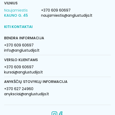
VILNIUS
Naujamiestis
+370 609 60697
KAUNO G. 45
naujamiestis@anglustudija.lt
KITI KONTAKTAI
BENDRA INFORMACIJA
+370 609 60697
info@anglustudija.lt
VERSLO KLIENTAMS
+370 609 60697
kursai@anglustudija.lt
ANYKŠČIŲ STOVYKLŲ INFORMACIJA
+370 627 24960
anyksciai@anglustudija.lt