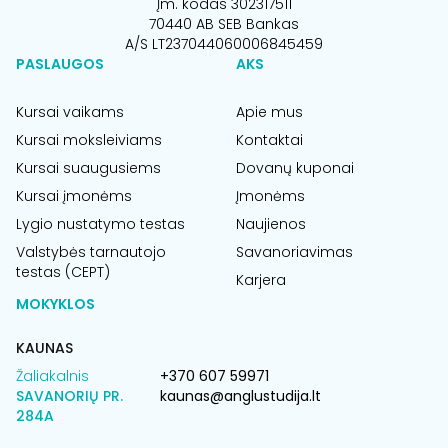
Įm. kodas 302317511
70440 AB SEB Bankas
A/S LT237044060006845459
PASLAUGOS
AKS
Kursai vaikams
Apie mus
Kursai moksleiviams
Kontaktai
Kursai suaugusiems
Dovanų kuponai
Kursai įmonėms
Įmonėms
Lygio nustatymo testas
Naujienos
Valstybės tarnautojo
Savanoriavimas
testas (CEPT)
Karjera
MOKYKLOS
KAUNAS
Žaliakalnis
+370 607 59971
SAVANORIŲ PR.
kaunas@anglustudija.lt
284A