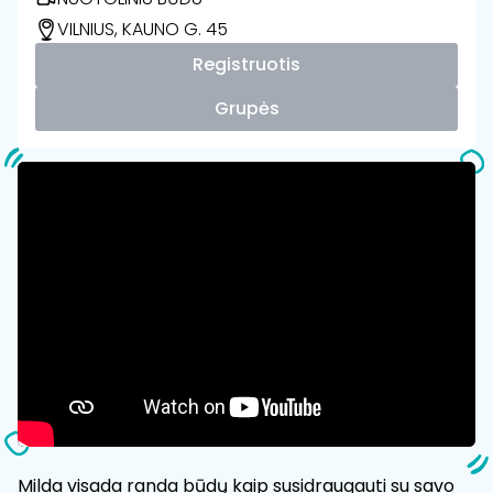
VILNIUS, KAUNO G. 45
Registruotis
Grupės
Milda visada randa būdų kaip susidraugauti su savo