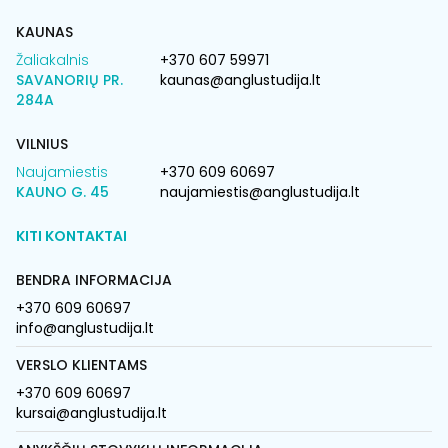
KAUNAS
Žaliakalnis
+370 607 59971
SAVANORIŲ PR.
kaunas@anglustudija.lt
284A
VILNIUS
Naujamiestis
+370 609 60697
KAUNO G. 45
naujamiestis@anglustudija.lt
KITI KONTAKTAI
BENDRA INFORMACIJA
+370 609 60697
info@anglustudija.lt
VERSLO KLIENTAMS
+370 609 60697
kursai@anglustudija.lt