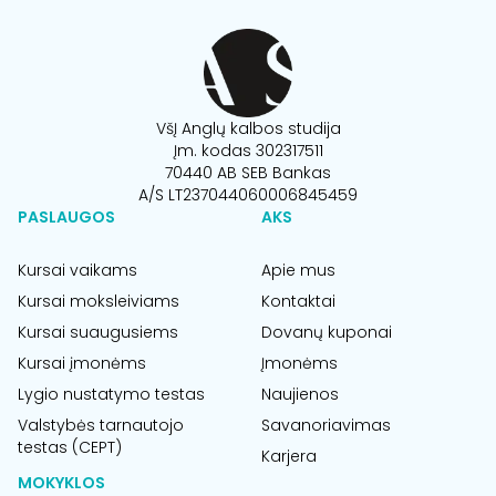
VšĮ Anglų kalbos studija
Įm. kodas 302317511
70440 AB SEB Bankas
A/S LT237044060006845459
PASLAUGOS
AKS
Kursai vaikams
Apie mus
Kursai moksleiviams
Kontaktai
Kursai suaugusiems
Dovanų kuponai
Kursai įmonėms
Įmonėms
Lygio nustatymo testas
Naujienos
Valstybės tarnautojo
Savanoriavimas
testas (CEPT)
Karjera
MOKYKLOS