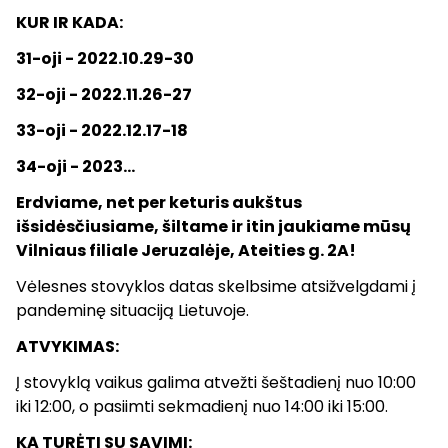
KUR IR KADA:
31-oji - 2022.10.29-30
32-oji - 2022.11.26-27
33-oji - 2022.12.17-18
34-oji - 2023...
Erdviame, net per keturis aukštus
išsidėsčiusiame, šiltame ir itin jaukiame mūsų
Vilniaus filiale Jeruzalėje, Ateities g. 2A!
Vėlesnes stovyklos datas skelbsime atsižvelgdami į
pandeminę situaciją Lietuvoje.
ATVYKIMAS:
Į stovyklą vaikus galima atvežti šeštadienį nuo 10:00
iki 12:00, o pasiimti sekmadienį nuo 14:00 iki 15:00.
KĄ TURĖTI SU SAVIMI: