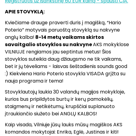
Registruotis už išankstinę 60 EUR kainą - spausti ČIA.
APIE STOVYKLĄ:
Kviečiame drauge praverti duris į magišką, “Hario
Poterio” motyvais paruoštą stovyklą su nakvyne
anglų kalba!
8-14 metų vaikams skirtos
savaitgalio stovyklos su nakvyne
AKS mokyklose
VILNIUJE rengiamos jau septintus metus! Šios
stovyklos suteikia daug džiaugsmo ne tik vaikams,
bet ir jų tėveliams - laisvas šeštadienis sounds good
:) Kiekviena Hario Poterio stovykla VISADA grįžta su
nauja programa ir tema!
Stovyklautojų laukia 30 valandų magijos mokykloje,
kurios bus pripildytos burtų ir kerų pamokėlių,
staigmenų ir netikėtumų, krupščiai suplanuoto
įtraukiančio siužeto bei ANGLŲ KALBOS!
Kaip visada, Vilniuje jūsų lauks mūsų magiškos AKS
komandos mokytojai: Enrika, Eglė, Justinas ir kiti!