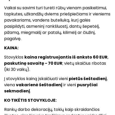
Vaikai su savimi turi turėti rūbų vienam pasikeitimui,
tapkutes, užkandžių dviems priešpiečiams ir vieniems
pavakariams, vandens buteliuką, kurį galės
pasipildyti, asmeninį rankšluostį, dantų šepetėlį,
pižamą, miegmaišį ar patalų, kilimėlį ar čiužinį,
pagalvę.
KAINA:
Stovyklos
kaina registruojantis iš anksto 60 EUR
,
paskutinę savaitę - 70 EUR
; vietų skaičius ribotas
(iki 30 vaikų).
Į stovyklos kainą įskaičiuoti vieni
pietūs šeštadienį
,
viena
vakarienė šeštadienį
ir vieni
pusryčiai
sekmadienį
.
KO TIKĖTIS STOVYKLOJE:
Rankų darbo dekoracijų, tokių kaip skraidančios