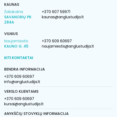
KAUNAS
Žaliakalnis
+370 607 59971
SAVANORIŲ PR.
kaunas@anglustudija.lt
284A
VILNIUS
Naujamiestis
+370 609 60697
KAUNO G. 45
naujamiestis@anglustudija.lt
KITI KONTAKTAI
BENDRA INFORMACIJA
+370 609 60697
info@anglustudija.lt
VERSLO KLIENTAMS
+370 609 60697
kursai@anglustudija.lt
ANYKŠČIŲ STOVYKLŲ INFORMACIJA