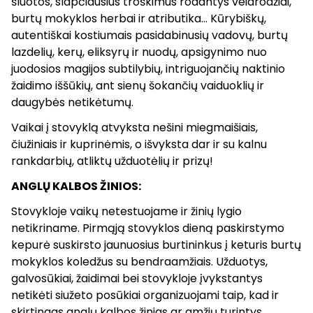
šluotos, slapčiausius troškimus rodantys veidrodžiai,
burtų mokyklos herbai ir atributika... Kūrybiškų,
autentiškai kostiumais pasidabinusių vadovų, burtų
lazdelių, kerų, eliksyrų ir nuodų, apsigynimo nuo
juodosios magijos subtilybių, intriguojančių naktinio
žaidimo iššūkių, ant sienų šokančių vaiduoklių ir
daugybės netikėtumų.
Vaikai į stovyklą atvyksta nešini miegmaišiais,
čiužiniais ir kuprinėmis, o išvyksta dar ir su kalnu
rankdarbių, atliktų užduotėlių ir prizų!
ANGLŲ KALBOS ŽINIOS:
Stovykloje vaikų netestuojame ir žinių lygio
netikriname. Pirmąją stovyklos dieną paskirstymo
kepurė suskirsto jaunuosius burtininkus į keturis burtų
mokyklos koledžus su bendraamžiais. Užduotys,
galvosūkiai, žaidimai bei stovykloje įvykstantys
netikėti siužeto posūkiai organizuojami taip, kad ir
skirtingas anglų kalbos žinias ar amžių turintys