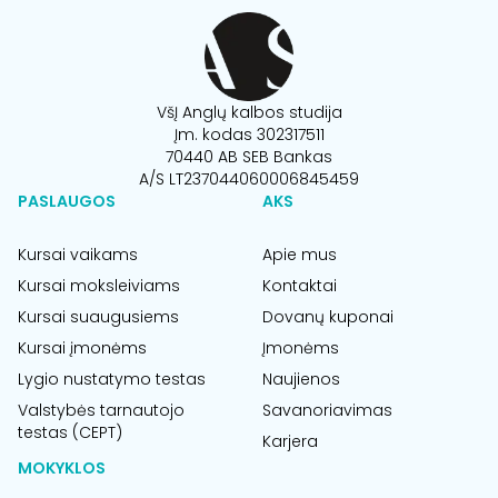
VšĮ Anglų kalbos studija
Įm. kodas 302317511
70440 AB SEB Bankas
A/S LT237044060006845459
PASLAUGOS
AKS
Kursai vaikams
Apie mus
Kursai moksleiviams
Kontaktai
Kursai suaugusiems
Dovanų kuponai
Kursai įmonėms
Įmonėms
Lygio nustatymo testas
Naujienos
Valstybės tarnautojo
Savanoriavimas
testas (CEPT)
Karjera
MOKYKLOS