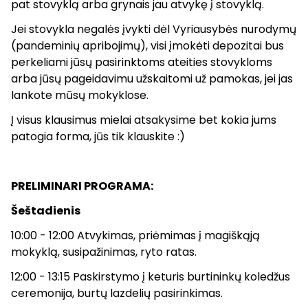
pat stovyklą arba grynais jau atvykę į stovyklą.
Jei stovykla negalės įvykti dėl Vyriausybės nurodymų
(pandeminių apribojimų), visi įmokėti depozitai bus
perkeliami jūsų pasirinktoms ateities stovykloms
arba jūsų pageidavimu užskaitomi už pamokas, jei jas
lankote mūsų mokyklose.
Į visus klausimus mielai atsakysime bet kokia jums
patogia forma, jūs tik klauskite :)
PRELIMINARI PROGRAMA:
Šeštadienis
10:00 - 12:00 Atvykimas, priėmimas į magiškąją
mokyklą, susipažinimas, ryto ratas.
12:00 - 13:15 Paskirstymo į keturis burtininkų koledžus
ceremonija, burtų lazdelių pasirinkimas.