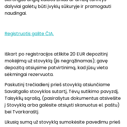
dalyviai galėtų būti įvykių sūkuryje ir pramogauti
naudingai.
Registruotis galite ČIA.
Iškart po registracijos atlikite 20 EUR depozitinį
mokėjimą už stovyklą (jis negrąžinamas); gavę
depozitą atsiųsime patvirtinimą, kad jūsų vieta
sėkmingai rezervuota.
Paskutinį trečiadienį prieš stovyklą atsiunčiame
Savaitgalio stovyklos sutartį, Tėvų sutikimo pavyzdį,
Taisyklių sąrašą, (pasirašytus dokumentus atsivešite
į Stovyklą arba galėsite atsiųsti skanuotus el. paštu)
bei Tvarkaraštį.
Likusią sumą už stovyklą sumokėsite pavedimu prieš