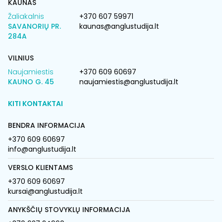
KAUNAS
Žaliakalnis
+370 607 59971
SAVANORIŲ PR.
kaunas@anglustudija.lt
284A
VILNIUS
Naujamiestis
+370 609 60697
KAUNO G. 45
naujamiestis@anglustudija.lt
KITI KONTAKTAI
BENDRA INFORMACIJA
+370 609 60697
info@anglustudija.lt
VERSLO KLIENTAMS
+370 609 60697
kursai@anglustudija.lt
ANYKŠČIŲ STOVYKLŲ INFORMACIJA