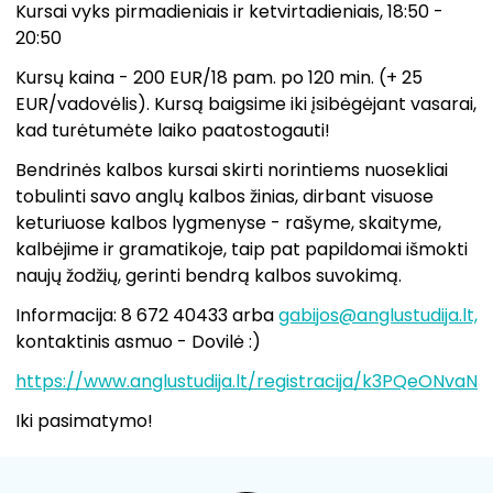
Kursai vyks pirmadieniais ir ketvirtadieniais, 18:50 -
20:50
Kursų kaina - 200 EUR/18 pam. po 120 min. (+ 25
EUR/vadovėlis). Kursą baigsime iki įsibėgėjant vasarai,
kad turėtumėte laiko paatostogauti!
Bendrinės kalbos kursai skirti norintiems nuosekliai
tobulinti savo anglų kalbos žinias, dirbant visuose
keturiuose kalbos lygmenyse - rašyme, skaityme,
kalbėjime ir gramatikoje, taip pat papildomai išmokti
naujų žodžių, gerinti bendrą kalbos suvokimą.
Informacija: 8 672 40433 arba
gabijos@anglustudija.lt,
kontaktinis asmuo - Dovilė :)
https://www.anglustudija.lt/registracija/k3PQeONvaN
Iki pasimatymo!