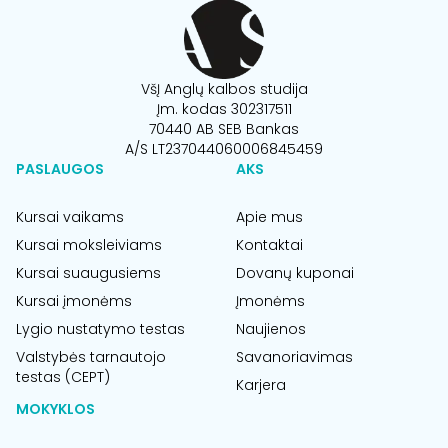
VšĮ Anglų kalbos studija
Įm. kodas 302317511
70440 AB SEB Bankas
A/S LT237044060006845459
PASLAUGOS
AKS
Kursai vaikams
Apie mus
Kursai moksleiviams
Kontaktai
Kursai suaugusiems
Dovanų kuponai
Kursai įmonėms
Įmonėms
Lygio nustatymo testas
Naujienos
Valstybės tarnautojo
Savanoriavimas
testas (CEPT)
Karjera
MOKYKLOS