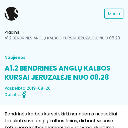
Meniu
Pradinis
A1.2 BENDRINĖS ANGLŲ KALBOS KURSAI JERUZALĖJE NUO 08.28
Naujienos
A1.2 BENDRINĖS ANGLŲ KALBOS
KURSAI JERUZALĖJE NUO 08.28
Paskelbta 2019-08-26
Dalintis:
Bendrinės kalbos kursai skirti norintiems nuosekliai
tobulinti savo anglų kalbos žinias, dirbant visuose
keturiuose kalbos lygmenyse - rašyme, skaityme,