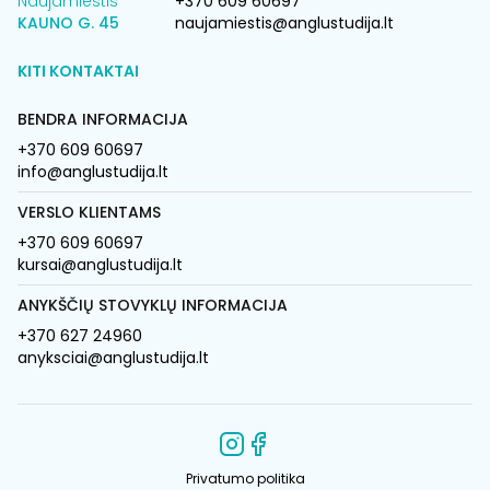
Naujamiestis
+370 609 60697
KAUNO G. 45
naujamiestis@anglustudija.lt
KITI KONTAKTAI
BENDRA INFORMACIJA
+370 609 60697
info@anglustudija.lt
VERSLO KLIENTAMS
+370 609 60697
kursai@anglustudija.lt
ANYKŠČIŲ STOVYKLŲ INFORMACIJA
+370 627 24960
anyksciai@anglustudija.lt
Privatumo politika