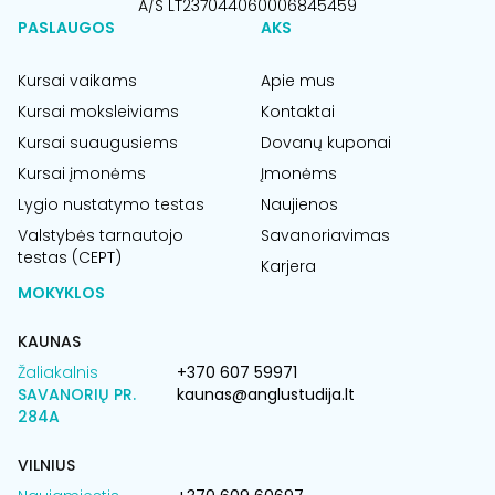
A/S LT237044060006845459
PASLAUGOS
AKS
Kursai vaikams
Apie mus
Kursai moksleiviams
Kontaktai
Kursai suaugusiems
Dovanų kuponai
Kursai įmonėms
Įmonėms
Lygio nustatymo testas
Naujienos
Valstybės tarnautojo
Savanoriavimas
testas (CEPT)
Karjera
MOKYKLOS
KAUNAS
Žaliakalnis
+370 607 59971
SAVANORIŲ PR.
kaunas@anglustudija.lt
284A
VILNIUS