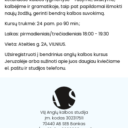
kalbėjime ir gramatikoje, taip pat papildomai išmokti
naujų žodžių, gerinti bendrą kalbos suvokimą.
Kursų trukmė: 24 pam. po 90 min.;
Laikas: pirmadieniais/trečiadieniais 18:00 - 19:30
Vieta: Ateities g. 2A, VILNIUS.
Užsiregistruoti į bendrinius anglų kalbos kursus
Jeruzalėje arba sužinoti apie juos daugiau kviečiame
el. paštu ir studijos telefonu.
VšĮ Anglų kalbos studija
Įm. kodas 302317511
70440 AB SEB Bankas