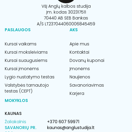
VšĮ Anglų kalbos studija
Įm. kodas 302317511
70440 AB SEB Bankas
A/S LT237044060006845459
PASLAUGOS
AKS
Kursai vaikams
Apie mus
Kursai moksleiviams
Kontaktai
Kursai suaugusiems
Dovanų kuponai
Kursai įmonėms
Įmonėms
Lygio nustatymo testas
Naujienos
Valstybės tarnautojo
Savanoriavimas
testas (CEPT)
Karjera
MOKYKLOS
KAUNAS
Žaliakalnis
+370 607 59971
SAVANORIŲ PR.
kaunas@anglustudija.lt