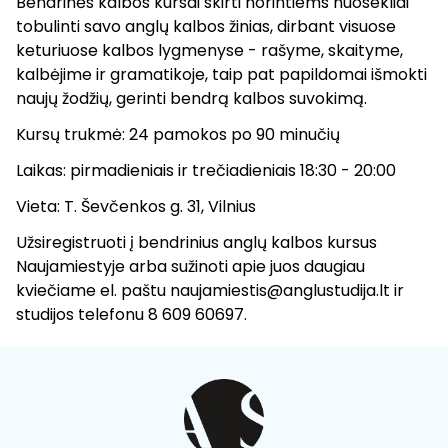
Bendrinės kalbos kursai skirti norintiems nuosekliai
tobulinti savo anglų kalbos žinias, dirbant visuose
keturiuose kalbos lygmenyse - rašyme, skaityme,
kalbėjime ir gramatikoje, taip pat papildomai išmokti
naujų žodžių, gerinti bendrą kalbos suvokimą.
Kursų trukmė: 24 pamokos po 90 minučių
Laikas: pirmadieniais ir trečiadieniais 18:30 - 20:00
Vieta: T. Ševčenkos g. 31, Vilnius
Užsiregistruoti į bendrinius anglų kalbos kursus
Naujamiestyje arba sužinoti apie juos daugiau
kviečiame el. paštu naujamiestis@anglustudija.lt ir
studijos telefonu 8 609 60697.