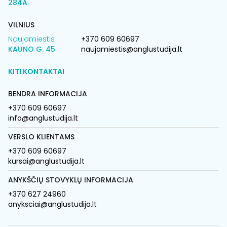
284A
VILNIUS
Naujamiestis
+370 609 60697
KAUNO G. 45
naujamiestis@anglustudija.lt
KITI KONTAKTAI
BENDRA INFORMACIJA
+370 609 60697
info@anglustudija.lt
VERSLO KLIENTAMS
+370 609 60697
kursai@anglustudija.lt
ANYKŠČIŲ STOVYKLŲ INFORMACIJA
+370 627 24960
anyksciai@anglustudija.lt