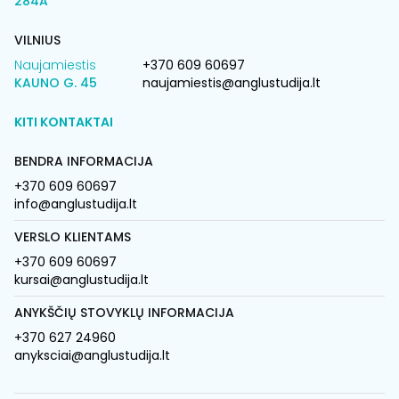
284A
VILNIUS
Naujamiestis
+370 609 60697
KAUNO G. 45
naujamiestis@anglustudija.lt
KITI KONTAKTAI
BENDRA INFORMACIJA
+370 609 60697
info@anglustudija.lt
VERSLO KLIENTAMS
+370 609 60697
kursai@anglustudija.lt
ANYKŠČIŲ STOVYKLŲ INFORMACIJA
+370 627 24960
anyksciai@anglustudija.lt