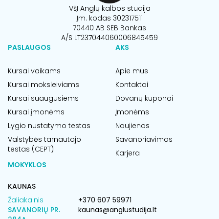
VšĮ Anglų kalbos studija
Įm. kodas 302317511
70440 AB SEB Bankas
A/S LT237044060006845459
PASLAUGOS
AKS
Kursai vaikams
Apie mus
Kursai moksleiviams
Kontaktai
Kursai suaugusiems
Dovanų kuponai
Kursai įmonėms
Įmonėms
Lygio nustatymo testas
Naujienos
Valstybės tarnautojo
Savanoriavimas
testas (CEPT)
Karjera
MOKYKLOS
KAUNAS
Žaliakalnis
+370 607 59971
SAVANORIŲ PR.
kaunas@anglustudija.lt