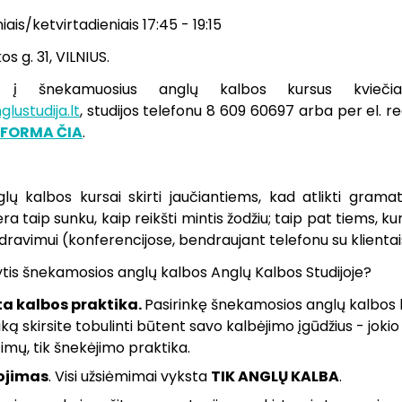
iais/ketvirtadieniais 17:45 - 19:15
os g. 31, VILNIUS.
į šnekamuosius anglų kalbos kursus kvieči
lustudija.lt
, studijos telefonu 8 609 60697
arba per el. re
 FORMA ČIA
.
ų kalbos kursai skirti jaučiantiems, kad atlikti grama
ėra taip sunku, kaip reikšti mintis žodžiu; taip pat tiems, 
dravimui (konferencijose, bendraujant telefonu su klientais
tis šnekamosios anglų kalbos Anglų Kalbos Studijoje?
ta kalbos praktika.
Pasirinkę šnekamosios anglų kalbos 
ką skirsite tobulinti būtent savo kalbėjimo įgūdžius - jokio
timų, tik šnekėjimo praktika.
ojimas
. Visi užsiėmimai vyksta
TIK ANGLŲ KALBA
.