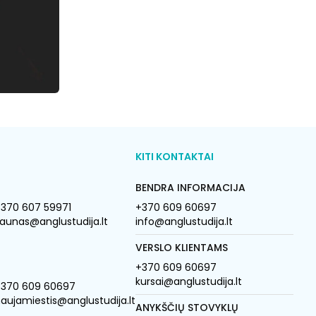
KITI KONTAKTAI
BENDRA INFORMACIJA
370 607 59971
+370 609 60697
aunas@anglustudija.lt
info@anglustudija.lt
VERSLO KLIENTAMS
+370 609 60697
kursai@anglustudija.lt
+370 609 60697
aujamiestis@anglustudija.lt
ANYKŠČIŲ STOVYKLŲ