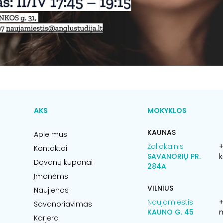
AKS
MOKYKLOS
KAUNAS
Apie mus
Žaliakalnis
+
Kontaktai
SAVANORIŲ PR.
k
Dovanų kuponai
284A
Įmonėms
VILNIUS
Naujienos
Naujamiestis
Savanoriavimas
KAUNO G. 45
n
Karjera