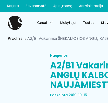
Karjera
Savanorystė
Apie įmonę
Administracija
Kursai
Mokytojai
Testas
Stov
Pradinis
A2/B1 Vakariniai ŠNEKAMOSIOS ANGLŲ KAL
Naujienos
A2/B1 Vakar
ANGLŲ KALB
NAUJAMIESTY
Paskelbta 2019-10-15