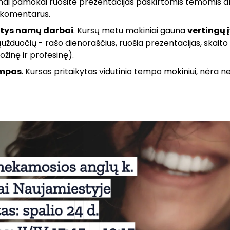
žnai pamokai ruošite prezentacijas paskirtomis temomis 
 komentarus.
tys namų darbai
. Kursų metu mokiniai gauna
vertingų 
ų
užduočių - rašo dienoraščius, ruošia prezentacijas, skai
ožinę ir profesinę).
empas
. Kursas pritaikytas vidutinio tempo mokiniui, nėra ne