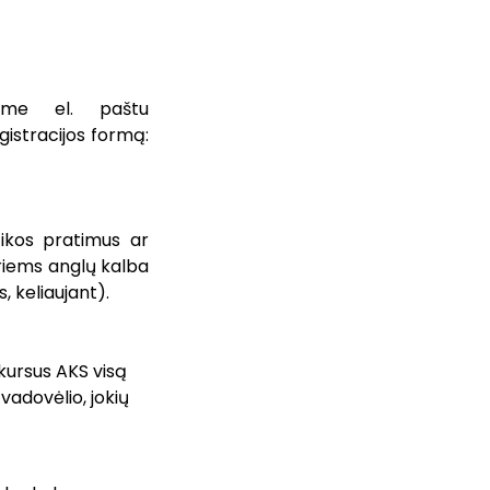
ame el. paštu
gistracijos formą:
tikos pratimus ar
kuriems anglų kalba
, keliaujant).
kursus AKS visą
 vadovėlio, jokių