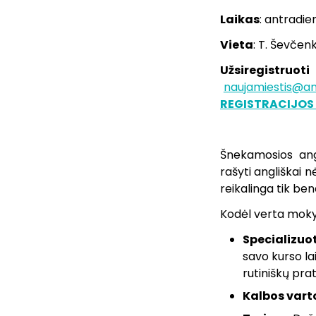
Laikas
: antradien
Vieta
: T. Ševčenk
Užsiregistruoti
naujamiestis@ang
REGISTRACIJOS
Šnekamosios angl
rašyti angliškai n
reikalinga tik ben
Kodėl verta moky
Specializuo
savo kurso lai
rutiniškų pra
Kalbos vart