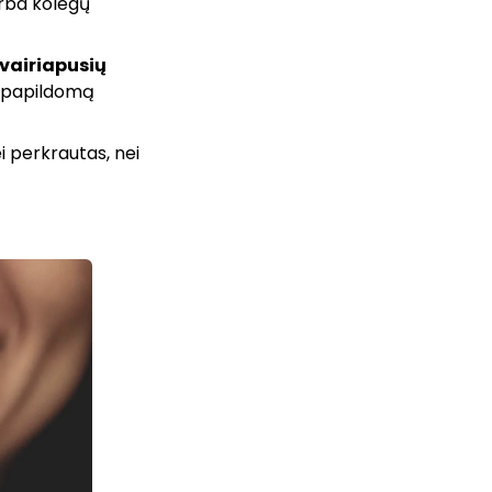
arba kolegų
įvairiapusių
to papildomą
i perkrautas, nei