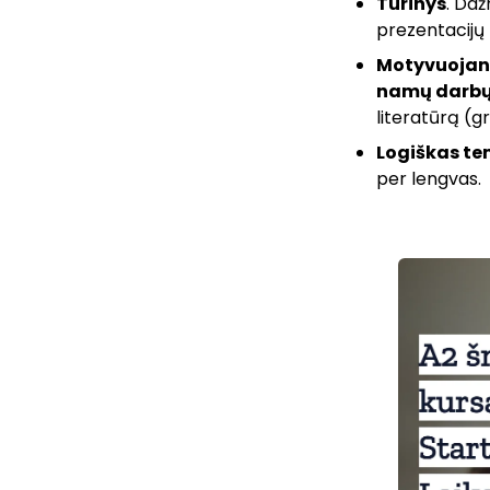
Turinys
. Da
prezentacijų
Motyvuojan
namų darb
literatūrą (gr
Logiškas t
per lengvas.