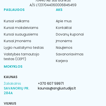
70440 AB SEB Bankas
A/S LT237044060006845459
PASLAUGOS
AKS
Kursai vaikams
Apie mus
Kursai moksleiviams
Kontaktai
Kursai suaugusiems
Dovanų kuponai
Kursai įmonėms
Įmonėms
Lygio nustatymo testas
Naujienos
Valstybės tarnautojo
Savanoriavimas
testas (CEPT)
Karjera
MOKYKLOS
KAUNAS
Žaliakalnis
+370 607 59971
SAVANORIŲ PR.
kaunas@anglustudija.lt
284A
VILNIUS