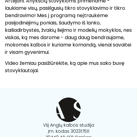
Artėjant Anykščių stovykloms primename -
laukiame visų, pasiilgusių tikro stovyklavimo ir tikro
bendravimo! Mes į programą neįtraukėme
pasijodinėjimų poniais, šaudymo iš lanko,
kailiadirbystės, žvakių liejimo ir modelių mokyklos, nes
viskas, ką mes darome - daug daug bendraujame,
mokomės kalbos ir kuriame komandą, vienai savaitei
ir visam gyvenimui.
Video žemiau pasižiūrėkite, ką apie mus sako buvę
stovyklautojai.
VšĮ Anglų kalbos studija
Įm. kodas 302317511