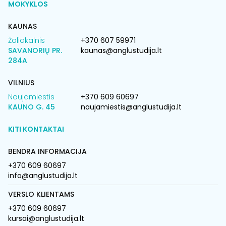
MOKYKLOS
KAUNAS
Žaliakalnis
+370 607 59971
SAVANORIŲ PR.
kaunas@anglustudija.lt
284A
VILNIUS
Naujamiestis
+370 609 60697
KAUNO G. 45
naujamiestis@anglustudija.lt
KITI KONTAKTAI
BENDRA INFORMACIJA
+370 609 60697
info@anglustudija.lt
VERSLO KLIENTAMS
+370 609 60697
kursai@anglustudija.lt