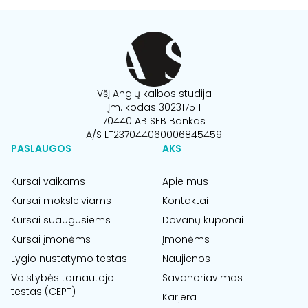
VšĮ Anglų kalbos studija
Įm. kodas 302317511
70440 AB SEB Bankas
A/S LT237044060006845459
PASLAUGOS
AKS
Kursai vaikams
Apie mus
Kursai moksleiviams
Kontaktai
Kursai suaugusiems
Dovanų kuponai
Kursai įmonėms
Įmonėms
Lygio nustatymo testas
Naujienos
Valstybės tarnautojo
Savanoriavimas
testas (CEPT)
Karjera