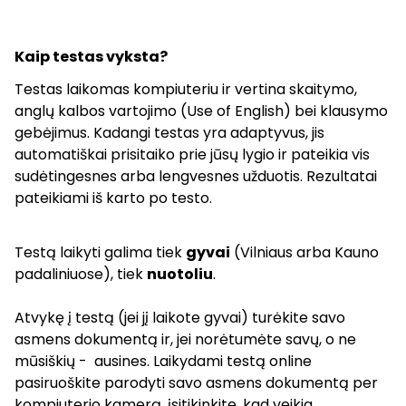
Kaip testas vyksta?
Testas laikomas kompiuteriu ir vertina skaitymo,
anglų kalbos vartojimo (Use of English) bei klausymo
gebėjimus. Kadangi testas yra adaptyvus, jis
automatiškai prisitaiko prie jūsų lygio ir pateikia vis
sudėtingesnes arba lengvesnes užduotis. Rezultatai
pateikiami iš karto po testo.
Testą laikyti galima tiek
gyvai
(Vilniaus arba Kauno
padaliniuose), tiek
nuotoliu
.
Atvykę į testą (jei jį laikote gyvai) turėkite savo
asmens dokumentą ir, jei norėtumėte savų, o ne
mūsiškių - ausines. Laikydami testą online
pasiruoškite parodyti savo asmens dokumentą per
kompiuterio kamerą, įsitikinkite, kad veikia