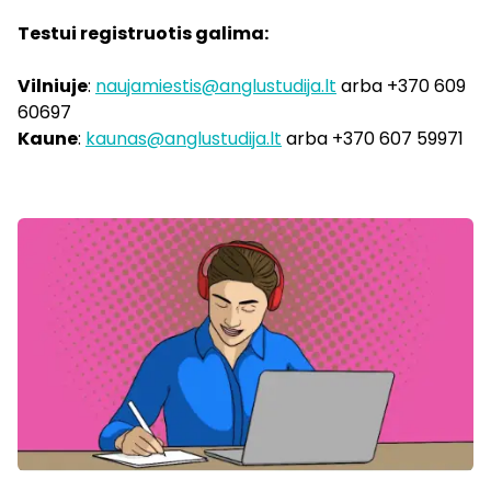
Testui registruotis galima:
Vilniuje
:
naujamiestis@anglustudija.lt
arba +370 609
60697
Kaune
:
kaunas@anglustudija.lt
arba +370 607 59971