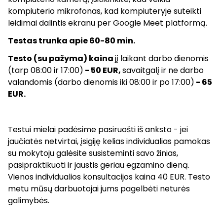
kompiuterio mikrofonas, kad kompiuteryje suteikti
leidimai dalintis ekranu per Google Meet platformą.
Testas trunka apie 60-80 min.
Testo (su pažyma) kaina
jį laikant darbo dienomis
(tarp 08:00 ir 17:00)
- 50 EUR,
savaitgalį ir ne darbo
valandomis (darbo dienomis iki 08:00 ir po 17:00)
- 65
EUR.
Testui mielai padėsime pasiruošti iš anksto - jei
jaučiatės netvirtai, įsigiję kelias individualias pamokas
su mokytoju galėsite susisteminti savo žinias,
pasipraktikuoti ir jaustis geriau egzamino dieną.
Vienos individualios konsultacijos kaina 40 EUR. Testo
metu mūsų darbuotojai jums pagelbėti neturės
galimybės.