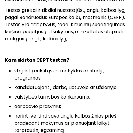
Testas greitai ir tiksliai nustato jūsų anglų kalbos lygį
pagal Bendruosius Europos kalbų metmenis (CEFR).
Testas yra adaptyvus, todėl klausimų sudėtingumas
keičiasi pagal jūsų atsakymus, o rezultatas atspindi
realų jūsų anglų kalbos lygį.
Kam skirtas CEPT testas?
stojant į aukštąsias mokyklas ar studijų
programas;
kandidatuojant į darbą Lietuvoje ar užsienyje;
valstybės tarnybos konkursams;
darbdavio prašymu;
norint įvertinti savo anglų kalbos žinias prieš
pradedant mokymus ar planuojant laikyti
tarptautinį egzaminą.