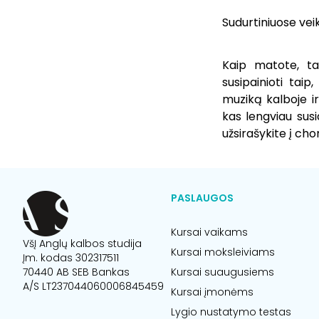
Sudurtiniuose vei
Kaip matote, tai
susipainioti tai
muziką kalboje ir
kas lengviau susi
užsirašykite į cho
PASLAUGOS
Kursai vaikams
VšĮ Anglų kalbos studija
Kursai moksleiviams
Įm. kodas 302317511
70440 AB SEB Bankas
Kursai suaugusiems
A/S LT237044060006845459
Kursai įmonėms
Lygio nustatymo testas