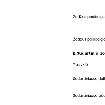
Žodžius pasibaigia
Žodžius pasibaigi
E. Sudurtiniai žo
Taisyklė
Sudurtiniuose daik
Sudurtiniuose būdv