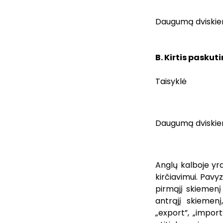
Daugumą dviskiem
B. Kirtis pasku
Taisyklė
Daugumą dviskiem
Anglų kalboje yra
kirčiavimui. Pavyz
pirmąjį skiemenį 
antrąjį skiemenį,
„export”, „import