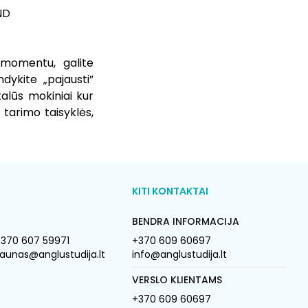
ND
o momentu, galite
dykite „pajausti”
kalūs mokiniai kur
 tarimo taisyklės,
KITI KONTAKTAI
BENDRA INFORMACIJA
370 607 59971
+370 609 60697
aunas@anglustudija.lt
info@anglustudija.lt
VERSLO KLIENTAMS
+370 609 60697