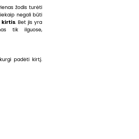
ienas žodis turėti
niekaip negali būti
 kirtis
. Bet jis yra
as tik ilguose,
urgi padėti kirtį.