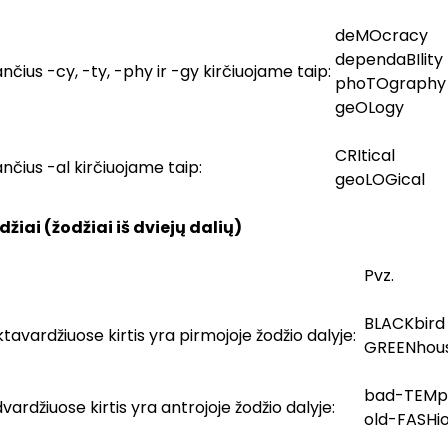
deMOcracy
dependaBIlity
nčius -cy, -ty, -phy ir -gy kirčiuojame taip:
phoTOgraphy
geOLogy
CRItical
ančius -al kirčiuojame taip:
geoLOGical
džiai (žodžiai iš dviejų dalių)
Pvz.
BLACKbird
tavardžiuose kirtis yra pirmojoje žodžio dalyje:
GREENhou
bad-TEMp
ardžiuose kirtis yra antrojoje žodžio dalyje:
old-FASHi