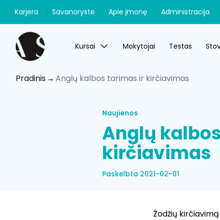
Karjera
Savanorystė
Apie įmonę
Administracija
Kursai
Mokytojai
Testas
Stov
Pradinis
Anglų kalbos tarimas ir kirčiavimas
Naujienos
Anglų kalbos
kirčiavimas
Paskelbta 2021-02-01
Žodžių kirčiavimą 