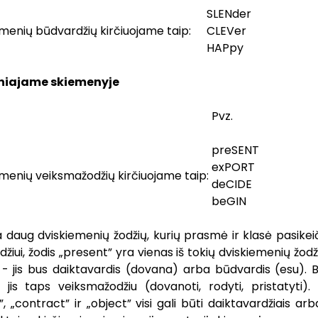
SLENder
enių būdvardžių kirčiuojame taip:
CLEVer
HAPpy
tiniajame skiemenyje
Pvz.
preSENT
exPORT
enių veiksmažodžių kirčiuojame taip:
deCIDE
beGIN
 daug dviskiemenių žodžių, kurių prasmė ir klasė pasikeič
džiui, žodis „present” yra vienas iš tokių dviskiemenių žodž
- jis bus daiktavardis (dovana) arba būdvardis (esu). Be
 jis taps veiksmažodžiu (dovanoti, rodyti, pristatyti). 
”, „contract” ir „object” visi gali būti daiktavardžiais ar