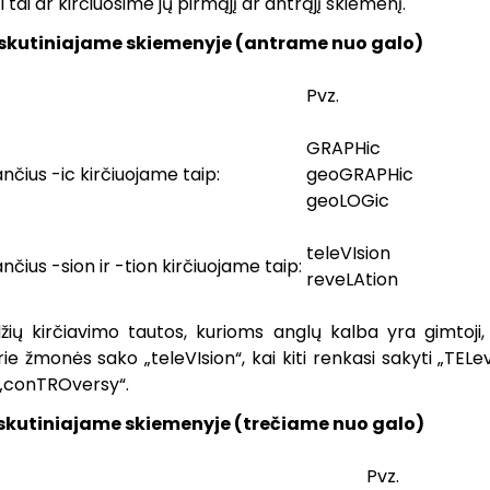
 tai ar kirčiuosime jų pirmąjį ar antrąjį skiemenį.
paskutiniajame skiemenyje (antrame nuo galo)
Pvz.
GRAPHic
ančius -ic kirčiuojame taip:
geoGRAPHic
geoLOGic
teleVIsion
nčius -sion ir -tion kirčiuojame taip:
reveLAtion
žių kirčiavimo tautos, kurioms anglų kalba yra gimtoji, i
rie žmonės sako „teleVIsion“, kai kiti renkasi sakyti „TELev
 „conTROversy“.
paskutiniajame skiemenyje (trečiame nuo galo)
Pvz.