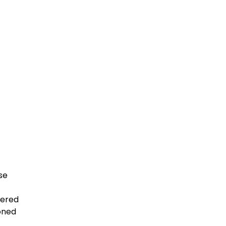
se
ered
oned