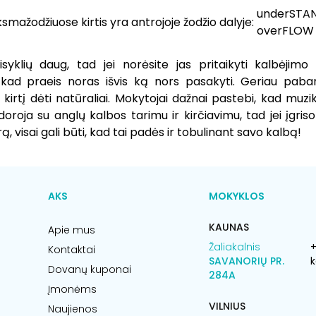
underSTA
ksmažodžiuose kirtis yra antrojoje žodžio dalyje:
overFLOW
syklių daug, tad jei norėsite jas pritaikyti kalbėjim
p, kad praeis noras išvis ką nors pasakyti. Geriau paban
 kirtį dėti natūraliai. Mokytojai dažnai pastebi, kad muzi
doroja su anglų kalbos tarimu ir kirčiavimu, tad jei įgriso
rą, visai gali būti, kad tai padės ir tobulinant savo kalbą!
AKS
MOKYKLOS
KAUNAS
Apie mus
Žaliakalnis
+
Kontaktai
SAVANORIŲ PR.
k
Dovanų kuponai
284A
Įmonėms
VILNIUS
Naujienos