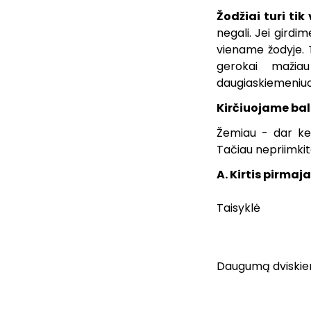
Žodžiai turi tik
negali. Jei girdim
viename žodyje. 
gerokai mažiau
daugiaskiemeniuos
Kirčiuojame bals
Žemiau - dar keli
Tačiau nepriimkite
A. Kirtis pirma
Taisyklė
Daugumą dviskiem