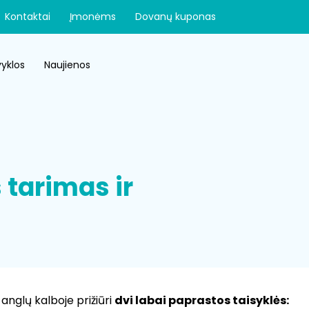
Kontaktai
Įmonėms
Dovanų kuponas
yklos
Naujienos
 tarimas ir
anglų kalboje prižiūri
dvi labai paprastos taisyklės: