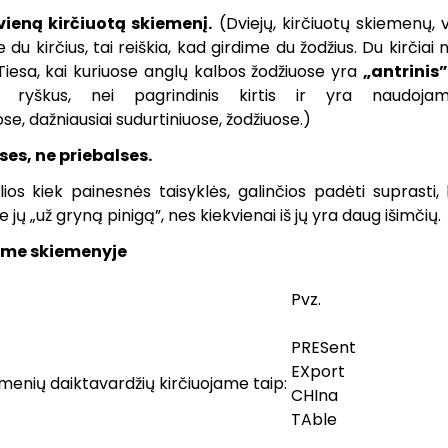
 vieną kirčiuotą skiemenį.
(Dviejų, kirčiuotų skiemenų, v
e du kirčius, tai reiškia, kad girdime du žodžius. Du kirčiai 
Tiesa, kai kuriuose anglų kalbos žodžiuose yra
„antrinis”
 ryškus, nei pagrindinis kirtis ir yra naudojam
e, dažniausiai sudurtiniuose, žodžiuose.)
es, ne priebalses.
os kiek painesnės taisyklės, galinčios padėti suprasti, k
 jų „už gryną pinigą”, nes kiekvienai iš jų yra daug išimčių.
jame skiemenyje
Pvz.
PRESent
EXport
enių daiktavardžių kirčiuojame taip:
CHIna
TAble