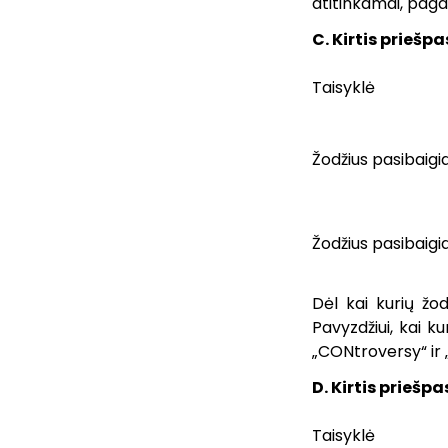
atitinkamai, pagal
C. Kirtis prieš
Taisyklė
Žodžius pasibaigi
Žodžius pasibaigia
Dėl kai kurių žod
Pavyzdžiui, kai ku
„CONtroversy“ ir
D. Kirtis prieš
Taisyklė