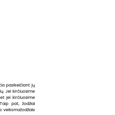
ia pasikeičiant jų
ių. Jei kirčiuosime
t jei kirčiuosime
Taip pat, žodžiai
ba veiksmažodžiais