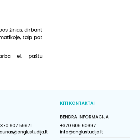
bos žinias, dirbant
atikoje, taip pat
 arba el. paštu
KITI KONTAKTAI
BENDRA INFORMACIJA
370 607 59971
+370 609 60697
aunas@anglustudija.lt
info@anglustudija.lt