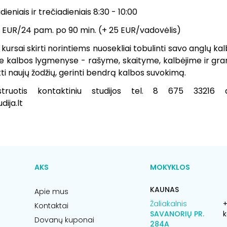
ieniais ir trečiadieniais 8:30 - 10:00
0 EUR/24 pam. po 90 min. (+ 25 EUR/vadovėlis)
ursai skirti norintiems nuosekliai tobulinti savo anglų kal
e kalbos lygmenyse - rašyme, skaityme, kalbėjime ir gram
i naujų žodžių, gerinti bendrą kalbos suvokimą.
struotis kontaktiniu studijos tel. 8 675 33216
dija.lt
AKS
MOKYKLOS
KAUNAS
Apie mus
Žaliakalnis
+
Kontaktai
SAVANORIŲ PR.
k
Dovanų kuponai
284A