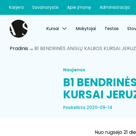
Karjera
Savanorystė
Apie įmonę
Administracija
Kursai
Mokytojai
Testas
Stov
Pradinis
B1 BENDRINĖS ANGLŲ KALBOS KURSAI JERUZ
Naujienos
B1 BENDRINĖ
KURSAI JERUZ
Paskelbta 2020-09-14
Nuo rugsėjo 21 die