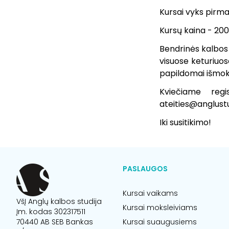
Kursai vyks pirmad
Kursų kaina - 20
Bendrinės kalbos k
visuose keturiuos
papildomai išmokt
Kviečiame regi
ateities@anglustu
Iki susitikimo!
PASLAUGOS
Kursai vaikams
VšĮ Anglų kalbos studija
Kursai moksleiviams
Įm. kodas 302317511
70440 AB SEB Bankas
Kursai suaugusiems