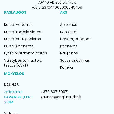
70440 AB SEB Bankas
A/S LT237044060006845459
PASLAUGOS
AKS
Kursai vaikams
Apie mus
Kursai moksleiviams
Kontaktai
Kursai suaugusiems
Dovanų kuponai
Kursai įmonėms
Įmonėms
Lygio nustatymo testas
Naujienos
Valstybės tarnautojo
Savanoriavimas
testas (CEPT)
Karjera
MOKYKLOS
KAUNAS
Žaliakalnis
+370 607 59971
SAVANORIŲ PR.
kaunas@anglustudija.lt
284A
VILNIUS