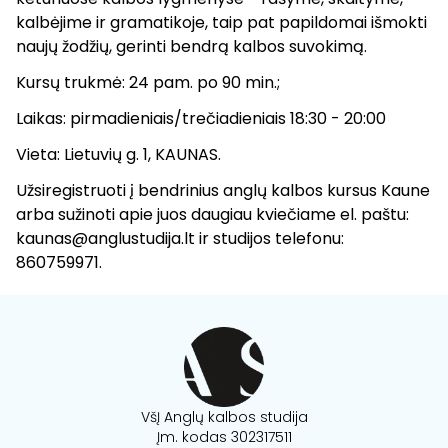
kalbėjime ir gramatikoje, taip pat papildomai išmokti
naujų žodžių, gerinti bendrą kalbos suvokimą.
Kursų trukmė: 24 pam. po 90 min.;
Laikas: pirmadieniais/trečiadieniais 18:30 - 20:00
Vieta: Lietuvių g. 1, KAUNAS.
Užsiregistruoti į bendrinius anglų kalbos kursus Kaune
arba sužinoti apie juos daugiau kviečiame el. paštu:
kaunas@anglustudija.lt ir studijos telefonu:
860759971.
VšĮ Anglų kalbos studija
Įm. kodas 302317511