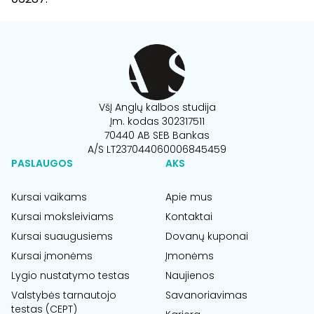
VšĮ Anglų kalbos studija
Įm. kodas 302317511
70440 AB SEB Bankas
A/S LT237044060006845459
PASLAUGOS
AKS
Kursai vaikams
Apie mus
Kursai moksleiviams
Kontaktai
Kursai suaugusiems
Dovanų kuponai
Kursai įmonėms
Įmonėms
Lygio nustatymo testas
Naujienos
Valstybės tarnautojo
Savanoriavimas
testas (CEPT)