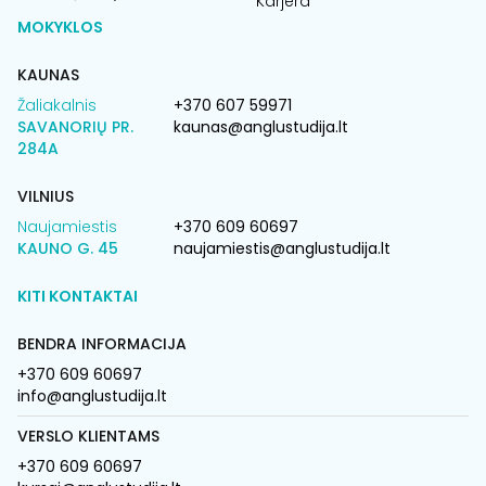
Karjera
MOKYKLOS
KAUNAS
Žaliakalnis
+370 607 59971
SAVANORIŲ PR.
kaunas@anglustudija.lt
284A
VILNIUS
Naujamiestis
+370 609 60697
KAUNO G. 45
naujamiestis@anglustudija.lt
KITI KONTAKTAI
BENDRA INFORMACIJA
+370 609 60697
info@anglustudija.lt
VERSLO KLIENTAMS
+370 609 60697