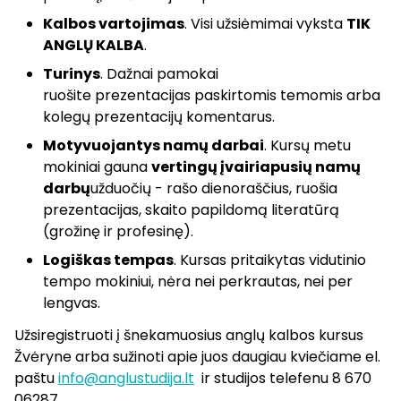
Kalbos vartojimas
. Visi užsiėmimai vyksta
TIK
ANGLŲ KALBA
.
Turinys
. Dažnai pamokai
ruošite prezentacijas paskirtomis temomis arba
kolegų prezentacijų komentarus.
Motyvuojantys namų darbai
. Kursų metu
mokiniai gauna
vertingų įvairiapusių namų
darbų
užduočių - rašo dienoraščius, ruošia
prezentacijas, skaito papildomą literatūrą
(grožinę ir profesinę).
Logiškas tempas
. Kursas pritaikytas vidutinio
tempo mokiniui, nėra nei perkrautas, nei per
lengvas.
Užsiregistruoti į šnekamuosius anglų kalbos kursus
Žvėryne arba sužinoti apie juos daugiau kviečiame el.
paštu
info@anglustudija.lt
ir studijos telefenu 8 670
06287.