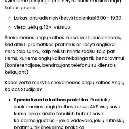
Kviečiame prisijungti prie B1+/B2 šnekamosios anglų
kalbos grupės:
Laikas: antradieniais/ketvirtadieniais18:00 - 19:30
Vieta: Sėlių g. 18A, VILNIUS
Šnekamosios anglų kalbos kursai skirti jaučiantiems,
kad atlikti gramatikos pratimus ar rašyti angliškai
nėra taip sunku, kaip reikšti mintis žodžiu; taip pat
tiems, kuriems anglų kalba reikalinga tik bendravimui
(konferencijose, bendraujant telefonu su klientais,
keliaujant).
Kodėl verta mokytis šnekamosios anglų kalbos Anglų
Kalbos Studijoje?
Specializuota kalbos praktika.
Pasirinkę
šnekamosios anglų kalbos kursus AKS visą savo
kurso laiką skirsite tobulinti būtent savo
kalbėjimo įgūdžius - jokio vadovėlio, jokių rutiniškų
pratimų, tik šnekėjimo praktika.