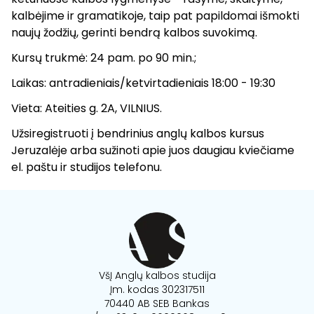
kalbėjime ir gramatikoje, taip pat papildomai išmokti
naujų žodžių, gerinti bendrą kalbos suvokimą.
Kursų trukmė: 24 pam. po 90 min.;
Laikas: antradieniais/ketvirtadieniais 18:00 - 19:30
Vieta: Ateities g. 2A, VILNIUS.
Užsiregistruoti į bendrinius anglų kalbos kursus
Jeruzalėje arba sužinoti apie juos daugiau kviečiame
el. paštu ir studijos telefonu.
VšĮ Anglų kalbos studija
Įm. kodas 302317511
70440 AB SEB Bankas