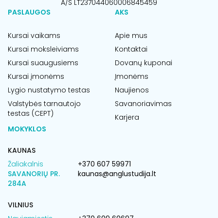
A/S LT237044060006845459
PASLAUGOS
AKS
Kursai vaikams
Apie mus
Kursai moksleiviams
Kontaktai
Kursai suaugusiems
Dovanų kuponai
Kursai įmonėms
Įmonėms
Lygio nustatymo testas
Naujienos
Valstybės tarnautojo
Savanoriavimas
testas (CEPT)
Karjera
MOKYKLOS
KAUNAS
Žaliakalnis
+370 607 59971
SAVANORIŲ PR.
kaunas@anglustudija.lt
284A
VILNIUS