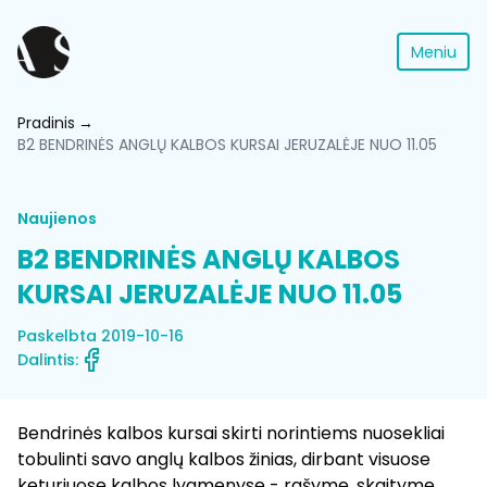
Meniu
Pradinis
B2 BENDRINĖS ANGLŲ KALBOS KURSAI JERUZALĖJE NUO 11.05
Naujienos
B2 BENDRINĖS ANGLŲ KALBOS
KURSAI JERUZALĖJE NUO 11.05
Paskelbta 2019-10-16
Dalintis:
Bendrinės kalbos kursai skirti norintiems nuosekliai
tobulinti savo anglų kalbos žinias, dirbant visuose
keturiuose kalbos lygmenyse - rašyme, skaityme,