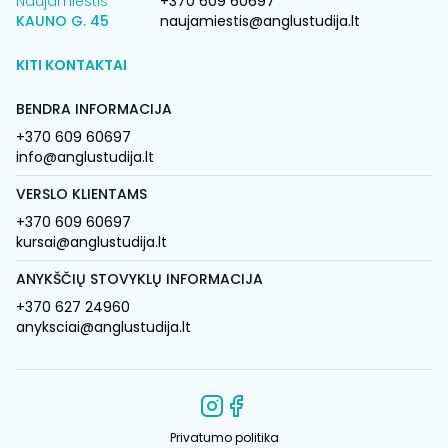
Naujamiestis
+370 609 60697
KAUNO G. 45
naujamiestis@anglustudija.lt
KITI KONTAKTAI
BENDRA INFORMACIJA
+370 609 60697
info@anglustudija.lt
VERSLO KLIENTAMS
+370 609 60697
kursai@anglustudija.lt
ANYKŠČIŲ STOVYKLŲ INFORMACIJA
+370 627 24960
anyksciai@anglustudija.lt
Privatumo politika