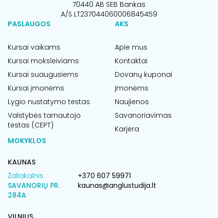
70440 AB SEB Bankas
A/S LT237044060006845459
PASLAUGOS
AKS
Kursai vaikams
Apie mus
Kursai moksleiviams
Kontaktai
Kursai suaugusiems
Dovanų kuponai
Kursai įmonėms
Įmonėms
Lygio nustatymo testas
Naujienos
Valstybės tarnautojo
Savanoriavimas
testas (CEPT)
Karjera
MOKYKLOS
KAUNAS
Žaliakalnis
+370 607 59971
SAVANORIŲ PR.
kaunas@anglustudija.lt
284A
VILNIUS