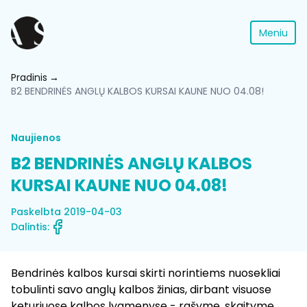
Meniu
Pradinis
B2 BENDRINĖS ANGLŲ KALBOS KURSAI KAUNE NUO 04.08!
Naujienos
B2 BENDRINĖS ANGLŲ KALBOS
KURSAI KAUNE NUO 04.08!
Paskelbta 2019-04-03
Dalintis:
Bendrinės kalbos kursai skirti norintiems nuosekliai
tobulinti savo anglų kalbos žinias, dirbant visuose
keturiuose kalbos lygmenyse - rašyme, skaityme,