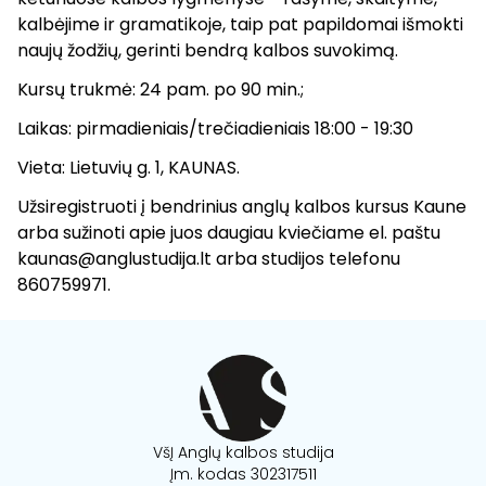
kalbėjime ir gramatikoje, taip pat papildomai išmokti
naujų žodžių, gerinti bendrą kalbos suvokimą.
Kursų trukmė: 24 pam. po 90 min.;
Laikas: pirmadieniais/trečiadieniais 18:00 - 19:30
Vieta: Lietuvių g. 1, KAUNAS.
Užsiregistruoti į bendrinius anglų kalbos kursus Kaune
arba sužinoti apie juos daugiau kviečiame el. paštu
kaunas@anglustudija.lt arba studijos telefonu
860759971.
VšĮ Anglų kalbos studija
Įm. kodas 302317511