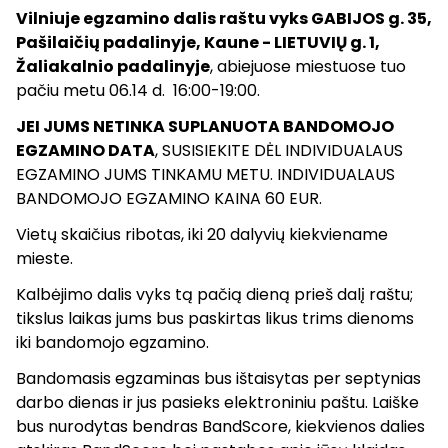
Vilniuje egzamino dalis raštu vyks GABIJOS g. 35,
Pašilaičių padalinyje, Kaune - LIETUVIŲ g. 1,
Žaliakalnio padalinyje
, abiejuose miestuose tuo
pačiu metu 06.14 d. 16:00-19:00.
JEI JUMS NETINKA SUPLANUOTA BANDOMOJO
EGZAMINO DATA
, SUSISIEKITE DĖL INDIVIDUALAUS
EGZAMINO JUMS TINKAMU METU. INDIVIDUALAUS
BANDOMOJO EGZAMINO KAINA 60 EUR.
Vietų skaičius ribotas, iki 20 dalyvių kiekviename
mieste.
Kalbėjimo dalis vyks tą pačią dieną prieš dalį raštu;
tikslus laikas jums bus paskirtas likus trims dienoms
iki bandomojo egzamino.
Bandomasis egzaminas bus ištaisytas per septynias
darbo dienas ir jus pasieks elektroniniu paštu. Laiške
bus nurodytas bendras BandScore, kiekvienos dalies