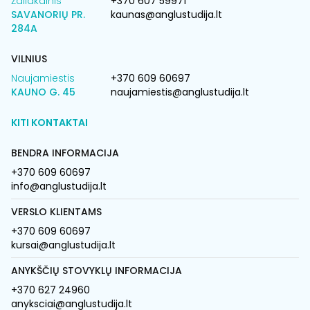
Žaliakalnis
+370 607 59971
SAVANORIŲ PR.
kaunas@anglustudija.lt
284A
VILNIUS
Naujamiestis
+370 609 60697
KAUNO G. 45
naujamiestis@anglustudija.lt
KITI KONTAKTAI
BENDRA INFORMACIJA
+370 609 60697
info@anglustudija.lt
VERSLO KLIENTAMS
+370 609 60697
kursai@anglustudija.lt
ANYKŠČIŲ STOVYKLŲ INFORMACIJA
+370 627 24960
anyksciai@anglustudija.lt