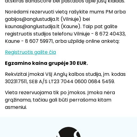
atskiras BandScore bei pastabos apie jūsų klaidas.
Norėdami rezervuoti vietą rašykite mums PM arba
gabijos@anglustudija.lt (Vilniuje) bei
kaunas@anglustudija.lt (Kaune). Taip pat galite
registruotis studijos telefonu Vilniuje - 8 672 40433,
Kaune - 8 607 59971, arba užpildę online anketą:
Registruotis galite čia
Egzamino kaina grupėje 30 EUR.
Rekvizitai įmokai VšĮ Anglų kalbos studija, įm. kodas
302317511, SEB A/S LT23 7044 0600 0684 5459.
Vieta rezervuojama tik po įmokos. Įmoka nėra
grąžinama, tačiau gali būti perrašoma kitam
asmeniui.