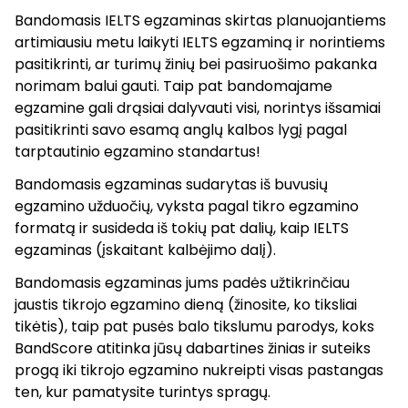
Bandomasis IELTS egzaminas skirtas planuojantiems
artimiausiu metu laikyti IELTS egzaminą ir norintiems
pasitikrinti, ar turimų žinių bei pasiruošimo pakanka
norimam balui gauti. Taip pat bandomajame
egzamine gali drąsiai dalyvauti visi, norintys išsamiai
pasitikrinti savo esamą anglų kalbos lygį pagal
tarptautinio egzamino standartus!
Bandomasis egzaminas sudarytas iš buvusių
egzamino užduočių, vyksta pagal tikro egzamino
formatą ir susideda iš tokių pat dalių, kaip IELTS
egzaminas (įskaitant kalbėjimo dalį).
Bandomasis egzaminas jums padės užtikrinčiau
jaustis tikrojo egzamino dieną (žinosite, ko tiksliai
tikėtis), taip pat pusės balo tikslumu parodys, koks
BandScore atitinka jūsų dabartines žinias ir suteiks
progą iki tikrojo egzamino nukreipti visas pastangas
ten, kur pamatysite turintys spragų.