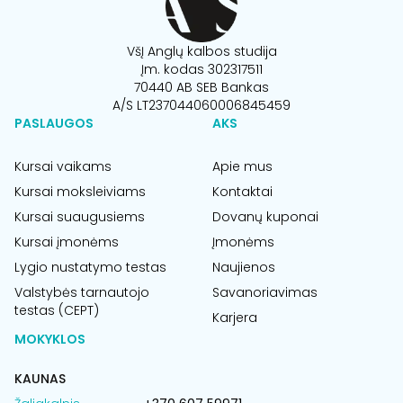
VšĮ Anglų kalbos studija
Įm. kodas 302317511
70440 AB SEB Bankas
A/S LT237044060006845459
PASLAUGOS
AKS
Kursai vaikams
Apie mus
Kursai moksleiviams
Kontaktai
Kursai suaugusiems
Dovanų kuponai
Kursai įmonėms
Įmonėms
Lygio nustatymo testas
Naujienos
Valstybės tarnautojo
Savanoriavimas
testas (CEPT)
Karjera
MOKYKLOS
KAUNAS