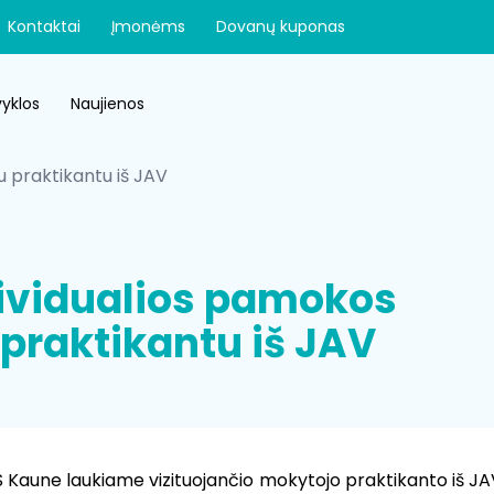
Kontaktai
Įmonėms
Dovanų kuponas
yklos
Naujienos
u praktikantu iš JAV
ividualios pamokos
praktikantu iš JAV
S Kaune laukiame vizituojančio mokytojo praktikanto iš J