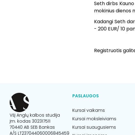
Seth dirbs Kauno 
mokinius dienos me
Kadangi Seth dar
- 200 EUR/ 10 pam
Registruotis gali
PASLAUGOS
Kursai vaikams
VšĮ Anglų kalbos studija
Kursai moksleiviams
Įm. kodas 302317511
70440 AB SEB Bankas
Kursai suaugusiems
A/S LT237044060006845459