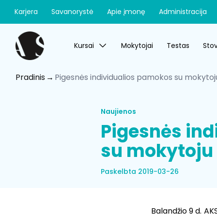
Karjera
Savanorystė
Apie įmonę
Administracija
Kursai
Mokytojai
Testas
Stov
Pradinis
Pigesnės individualios pamokos su mokytoj
Naujienos
Pigesnės ind
su mokytoju 
Paskelbta 2019-03-26
Balandžio 9 d. AK