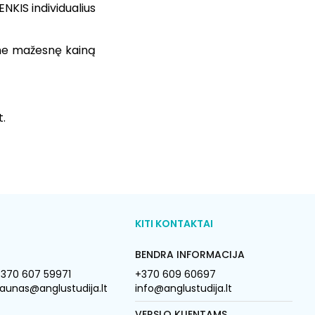
NKIS individualius
ime mažesnę kainą
t.
KITI KONTAKTAI
BENDRA INFORMACIJA
370 607 59971
+370 609 60697
aunas@anglustudija.lt
info@anglustudija.lt
VERSLO KLIENTAMS