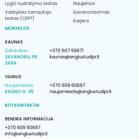
Lygio nustatymo testas
Naujienos
Valstybės tarnautojo
Savanoriavimas
testas (CEPT)
Karjera
MOKYKLOS
KAUNAS
Žaliakalnis
+370 607 59971
SAVANORIŲ PR.
kaunas@anglustudija.lt
284A
VILNIUS
Naujamiestis
+370 609 60697
KAUNO G. 45
naujamiestis@anglustudija.lt
KITI KONTAKTAI
BENDRA INFORMACIJA
+370 609 60697
info@anglustudija.lt