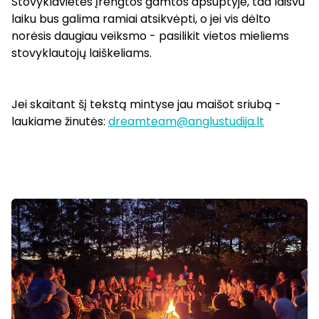
Stovyklavietės įrengtos gamtos apsuptyje, tad laisvu
laiku bus galima ramiai atsikvėpti, o jei vis dėlto
norėsis daugiau veiksmo - pasilikit vietos mieliems
stovyklautojų laiškeliams.
Jei skaitant šį tekstą mintyse jau maišot sriubą -
laukiame žinutės:
dreamteam@anglustudija.lt