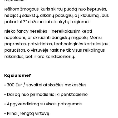
Ieškom žmogaus, kuris skirtų puodą nuo keptuvės,
nebijotų šaukštų, alkanų paauglių, o į klausimą „bus
pakartot?“ dažniausiai atsakytų teigiamai.
Nieko fancy nereikės - nereikalausim kepti
napoleonų ar skrudinti dangiškų migdolų. Meniu
paprastas, patvirtintas, technologinės kortelės jau
paruoštos, o virtuvėje rasit ne tik visus reikalingus
rakandus, bet ir oro kondicionierių.
Ką siūlome?
• 300 Eur / savaitei atskaičius mokesčius
• Darbą nuo pirmadienio iki penktadienio
• Apgyvendinimą su visais patogumais
• Pilnai įrengtą virtuvę