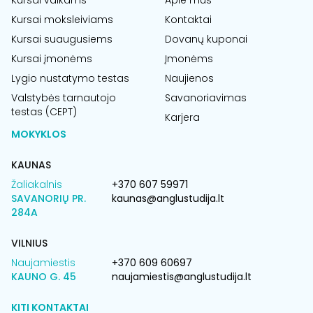
Kursai vaikams
Apie mus
Kursai moksleiviams
Kontaktai
Kursai suaugusiems
Dovanų kuponai
Kursai įmonėms
Įmonėms
Lygio nustatymo testas
Naujienos
Valstybės tarnautojo
Savanoriavimas
testas (CEPT)
Karjera
MOKYKLOS
KAUNAS
Žaliakalnis
+370 607 59971
SAVANORIŲ PR.
kaunas@anglustudija.lt
284A
VILNIUS
Naujamiestis
+370 609 60697
KAUNO G. 45
naujamiestis@anglustudija.lt
KITI KONTAKTAI