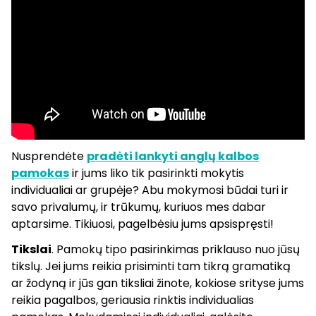
Nusprendėte
pradėti lankyti anglų kalbos
pamokas
ir jums liko tik pasirinkti mokytis
individualiai ar grupėje? Abu mokymosi būdai turi ir
savo privalumų, ir trūkumų, kuriuos mes dabar
aptarsime. Tikiuosi, pagelbėsiu jums apsispręsti!
Tikslai
. Pamokų tipo pasirinkimas priklauso nuo jūsų
tikslų. Jei jums reikia prisiminti tam tikrą gramatiką
ar žodyną ir jūs gan tiksliai žinote, kokiose srityse jums
reikia pagalbos, geriausia rinktis individualias