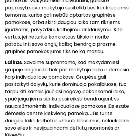
pamokas. Mokydamiesi individualiai, galėsite
paprašyti savo mokytojo susitelkti ties konkrečiomis
temomis, kurios gali nebūti aptartos grupinėse
pamokose, arba skirti daugiau laiko tam tikriems
įgūdžiams, pavyzdžiui, kalbėjimui ar klausymui. Kita
vertus, jei neturite konkretaus tikslo ir norite
patobulinti savo anglų kalbą bendrąja prasme,
grupinės pamokos jums tiks ne ką mažiau.
Laikas
. Savaime suprantama, kad mokydamiesi
grupėje negausite tiek pat mokytojo laiko ir dėmesio
kaip individualiose pamokose. Grupėse gali
pasitaikyti dalyvių, kurie dominuoja pokalbiuose, tuo
tarpu kiti kartais jaučiasi negavę pakankamai laiko,
ypač jeigu jiems sunku pasireikšti bendraujant su
naujais žmonėmis. Individualiose pamokose jūs esate
dėmesio centre kiekvieną pamoką. Jūs turite
daugiau laiko kalbėti ir užduoti klausimus, nelaukdami
savo eilės ir nesijaudindami dėl kitų nuomonės ar
lūkesčių.