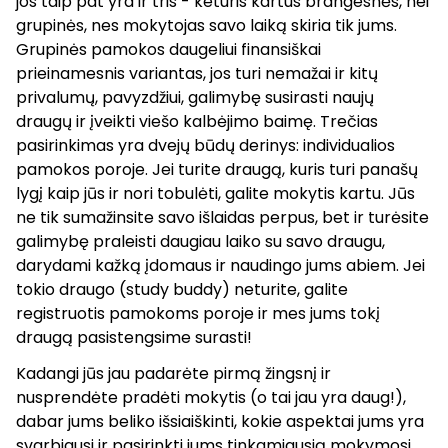
jos taip pat yra ir tris - keturis kartus brangesnės, nei
grupinės, nes mokytojas savo laiką skiria tik jums.
Grupinės pamokos daugeliui finansiškai
prieinamesnis variantas, jos turi nemažai ir kitų
privalumų, pavyzdžiui, galimybę susirasti naujų
draugų ir įveikti viešo kalbėjimo baimę. Trečias
pasirinkimas yra dvejų būdų derinys: individualios
pamokos poroje. Jei turite draugą, kuris turi panašų
lygį kaip jūs ir nori tobulėti, galite mokytis kartu. Jūs
ne tik sumažinsite savo išlaidas perpus, bet ir turėsite
galimybę praleisti daugiau laiko su savo draugu,
darydami kažką įdomaus ir naudingo jums abiem. Jei
tokio draugo (study buddy) neturite, galite
registruotis pamokoms poroje ir mes jums tokį
draugą pasistengsime surasti!
Kadangi jūs jau padarėte pirmą žingsnį ir
nusprendėte pradėti mokytis (o tai jau yra daug!),
dabar jums beliko išsiaiškinti, kokie aspektai jums yra
svarbiausi ir pasirinkti jums tinkamiausią mokymosi