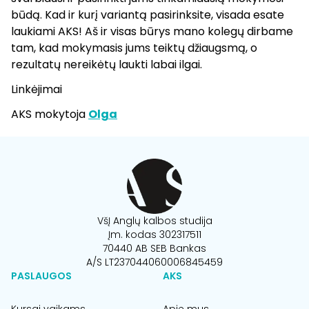
būdą. Kad ir kurį variantą pasirinksite, visada esate
laukiami AKS! Aš ir visas būrys mano kolegų dirbame
tam, kad mokymasis jums teiktų džiaugsmą, o
rezultatų nereikėtų laukti labai ilgai.
Linkėjimai
AKS mokytoja
Olga
VšĮ Anglų kalbos studija
Įm. kodas 302317511
70440 AB SEB Bankas
A/S LT237044060006845459
PASLAUGOS
AKS