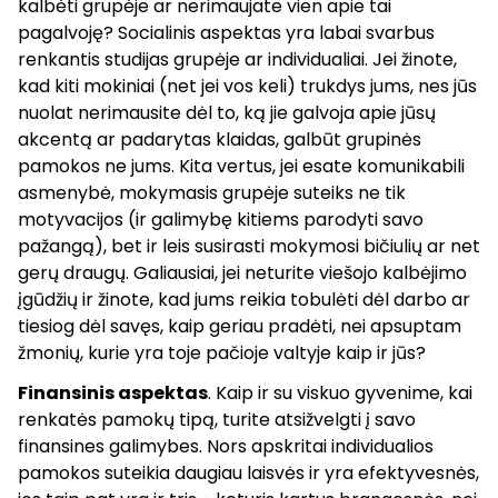
kalbėti grupėje ar nerimaujate vien apie tai
pagalvoję? Socialinis aspektas yra labai svarbus
renkantis studijas grupėje ar individualiai. Jei žinote,
kad kiti mokiniai (net jei vos keli) trukdys jums, nes jūs
nuolat nerimausite dėl to, ką jie galvoja apie jūsų
akcentą ar padarytas klaidas, galbūt grupinės
pamokos ne jums. Kita vertus, jei esate komunikabili
asmenybė, mokymasis grupėje suteiks ne tik
motyvacijos (ir galimybę kitiems parodyti savo
pažangą), bet ir leis susirasti mokymosi bičiulių ar net
gerų draugų. Galiausiai, jei neturite viešojo kalbėjimo
įgūdžių ir žinote, kad jums reikia tobulėti dėl darbo ar
tiesiog dėl savęs, kaip geriau pradėti, nei apsuptam
žmonių, kurie yra toje pačioje valtyje kaip ir jūs?
Finansinis aspektas
. Kaip ir su viskuo gyvenime, kai
renkatės pamokų tipą, turite atsižvelgti į savo
finansines galimybes. Nors apskritai individualios
pamokos suteikia daugiau laisvės ir yra efektyvesnės,