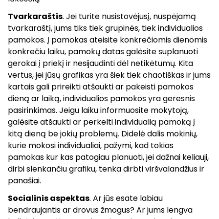
Tvarkaraštis
. Jei turite nusistovėjusį, nuspėjamą
tvarkaraštį, jums tiks tiek grupinės, tiek individualios
pamokos. Į pamokas ateisite konkrečiomis dienomis
konkrečiu laiku, pamokų datas galėsite suplanuoti
gerokai į priekį ir nesijaudinti dėl netikėtumų. Kita
vertus, jei jūsų grafikas yra šiek tiek chaotiškas ir jums
kartais gali prireikti atšaukti ar pakeisti pamokos
dieną ar laiką, individualios pamokos yra geresnis
pasirinkimas. Jeigu laiku informuosite mokytoją,
galėsite atšaukti ar perkelti individualią pamoką į
kitą dieną be jokių problemų. Didelė dalis mokinių,
kurie mokosi individualiai, pažymi, kad tokias
pamokas kur kas patogiau planuoti, jei dažnai keliauji,
dirbi slenkančiu grafiku, tenka dirbti viršvalandžius ir
panašiai.
Socialinis aspektas
. Ar jūs esate labiau
bendraujantis ar drovus žmogus? Ar jums lengva