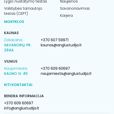
Lygio nustatymo testas
Naujienos
Valstybės tarnautojo
Savanoriavimas
testas (CEPT)
Karjera
MOKYKLOS
KAUNAS
Žaliakalnis
+370 607 59971
SAVANORIŲ PR.
kaunas@anglustudija.lt
284A
VILNIUS
Naujamiestis
+370 609 60697
KAUNO G. 45
naujamiestis@anglustudija.lt
KITI KONTAKTAI
BENDRA INFORMACIJA
+370 609 60697
info@anglustudija.lt