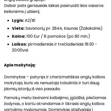
Dabar pats geriausiais laikas pasiruošti šios vasaros
kelionėms į užsienį.
Lygis:
A2/B1
Vieta:
Savanorių pr. 284A, Kaunas (Žaliakalnis)
Kaina:
100 Eur / 8 pamokos (po 90 min.)
Laikas:
pirmadieniais ir trečiadieniais 18:30 -
20:00val.
Apie mokytoją:
Dominykas – patyręs ir charizmatiškas anglų kalbos
mokytoja, kuris vis nenustoja tobulintis ir turi daug
įdomių istorijų iš viso pasaulio.
Pamokų metu lavinami kalbėjimo, įgūdžiai, plečiamas
žodynas, o kartu atrandamas ir tikrasis anglų kalbos
vartojimo malonumas. Dominykas atsižvelgia į