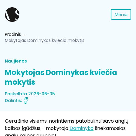
Meniu
Pradinis
Mokytojas Dominykas kviečia mokytis
Naujienos
Mokytojas Dominykas kviečia
mokytis
Paskelbta 2026-06-05
Dalintis:
Gera žinia visiems, norintiems patobulinti savo anglų
kalbos įgūdžius – mokytojo
Dominyko
šnekamosios
anglų kalbos grupėje!