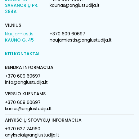
SAVANORIŲ PR.
kaunas@anglustudija.lt
284A
VILNIUS
Naujamiestis
+370 609 60697
KAUNO G. 45
naujamiestis@anglustudija.lt
KITI KONTAKTAI
BENDRA INFORMACIJA
+370 609 60697
info@anglustudija.lt
VERSLO KLIENTAMS
+370 609 60697
kursai@anglustudija.lt
ANYKŠČIŲ STOVYKLŲ INFORMACIJA
+370 627 24960
anyksciai@anglustudija.lt