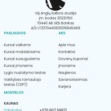
VšĮ Anglų kalbos studija
Įm. kodas 302317511
70440 AB SEB Bankas
A/S LT237044060006845459
PASLAUGOS
AKS
Kursai vaikams
Apie mus
Kursai moksleiviams
Kontaktai
Kursai suaugusiems
Dovanų kuponai
Kursai įmonėms
Įmonėms
Lygio nustatymo testas
Naujienos
Valstybės tarnautojo
Savanoriavimas
testas (CEPT)
Karjera
MOKYKLOS
KAUNAS
Žaliakalnis
+370 607 59971