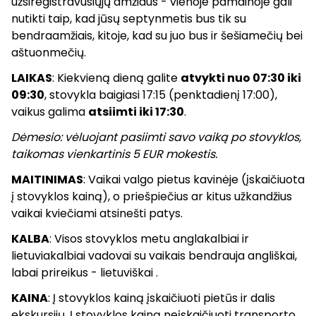
užsiregistravusiųjų amžiaus - vienoje pamainoje gali
nutikti taip, kad jūsų septynmetis bus tik su
bendraamžiais, kitoje, kad su juo bus ir šešiamečių bei
aštuonmečių.
LAIKAS
: Kiekvieną dieną galite
atvykti nuo 07:30 iki
09:30
, stovykla baigiasi 17:15 (penktadienį 17:00),
vaikus galima
atsiimti iki 17:30
.
Dėmesio: vėluojant pasiimti savo vaiką po stovyklos,
taikomas vienkartinis 5 EUR mokestis.
MAITINIMAS
: Vaikai valgo pietus kavinėje (įskaičiuota
į stovyklos kainą), o priešpiečius ar kitus užkandžius
vaikai kviečiami atsinešti patys.
KALBA
: Visos stovyklos metu anglakalbiai ir
lietuviakalbiai vadovai su vaikais bendrauja angliškai,
labai prireikus - lietuviškai .
KAINA
: Į stovyklos kainą įskaičiuoti pietūs ir dalis
ekskursijų. Į stovyklos kainą neįskaičiuoti transporto