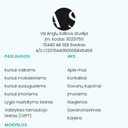
VšĮ Anglų kalbos studija
Įm. kodas 302317511
70440 AB SEB Bankas
A/S LT237044060006845459
PASLAUGOS
AKS
Kursai vaikams
Apie mus
Kursai moksleiviams
Kontaktai
Kursai suaugusiems
Dovanų kuponai
Kursai įmonėms
Įmonėms
Lygio nustatymo testas
Naujienos
Valstybės tarnautojo
Savanoriavimas
testas (CEPT)
Karjera
MOKYKLOS