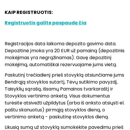
KAIP REGISTRUOTIS:
Registruotis galite paspaudę čia
Registracijos data laikoma depozito gavimo data.
Depozitinė įmoka yra 20 EUR už pamainą (depozitinis
mokėjimas yra negrąžinamas). Gavę depozitinį
mokėjimą, automatiškai rezervuojame jums vietą.
Paskutinį trečiadienį prieš stovyklą atsiunčiame jums
Bendrąją stovyklos sutartį, Tėvų sutikimo pavyzdį,
Taisyklių sąrašą, išsamų Pamainos tvarkaraštį ir
Stovyklos vertinimo anketą. Visus dokumentus
turėsite atsivežti užpildytus (arba iš anksto atsiųsti el.
paštu skanuotus) pirmąją stovyklos dieną, o
vertinimo anketą - paskutinę stovyklos dieną.
Likusią sumą už stovyklą sumokėkite pavedimu prieš