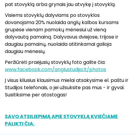
pat stovyklą arba grynais jau atvykę į stovyklą.
Visiems stovyklų dalyviams po stovyklos
dovanojama 20% nuolaida anglų kalbos kursams
grupėse vienam pamokų mėnesiui už vieną
dalyvautą pamainą. Dalyvavus dviejose, trijose ir
daugiau pamainų, nuolaida atitinkamai galioja
daugiau mėnesių.
Peržiūrėti praėjusių stovyklų foto galite čia:
www.facebook.com/anglustudija.lt/photos
Į visus kilusius klausimus mielai atsakysime el. paštu ir
Studijos telefonais, o jei užsuksite pas mus - ir gyvai.
Susitiksime per atostogas!
SAVO ATSILIEPIMĄ APIE STOVYKLĄ KVIEČIAME
PALIKTI ČIA.