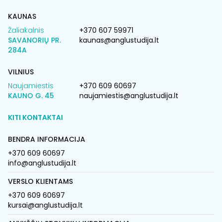
KAUNAS
Žaliakalnis
+370 607 59971
SAVANORIŲ PR.
kaunas@anglustudija.lt
284A
VILNIUS
Naujamiestis
+370 609 60697
KAUNO G. 45
naujamiestis@anglustudija.lt
KITI KONTAKTAI
BENDRA INFORMACIJA
+370 609 60697
info@anglustudija.lt
VERSLO KLIENTAMS
+370 609 60697
kursai@anglustudija.lt