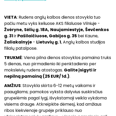
VIETA
: Rudens anglų kalbos dienos stovykla tuo
pačiu metu vyks keliuose AKS filialuose Vilniuje -
Žvėryne,
Sėlių g. 18A,
Naujamiestyje,
Ševčenkos
g. 31
ir
Pašilaičiuose, Gabijos g. 35
bei Kaune,
Žaliakalnyje
-
Lietuvių g. 1
, Anglų kalbos studijos
filialų patalpose.
TRUKMĖ
: Viena pilna dienos stovyklos pamaina truks
5 dienas, nuo pirmadienio iki penktadienio per
moksleivių rudens atostogas.
Galite įsigyti ir
nepilną pamainą (25 EUR/ 1d.)
.
AMŽIUS
: Stovykla skirta 6-12 metų vaikams ir
paaugliams; pamokos vyksta dalyvius suskirsčius
grupelėmis pagal lygį, išvykstamoji veikla vykdoma
visiems drauge. Atkreipkite dėmesį, kad amžiaus
ribos kiekvienoje grupėje priklauso nuo