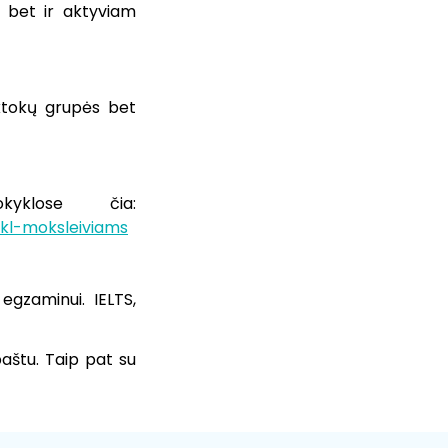
, bet ir aktyviam
iktokų grupės bet
.
yklose čia:
2kl-moksleiviams
egzaminui. IELTS,
aštu. Taip pat su