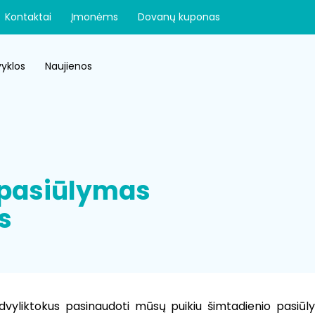
Kontaktai
Įmonėms
Dovanų kuponas
yklos
Naujienos
 pasiūlymas
s
dvyliktokus pasinaudoti mūsų puikiu šimtadienio pasiūl