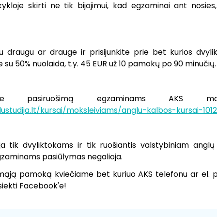
kloje skirti ne tik bijojimui, kad egzaminai ant nosies
su draugu ar drauge ir prisijunkite prie bet kurios dvyl
le su 50% nuolaida, t.y. 45 EUR už 10 pamokų po 90 minučių
ie pasiruošimą egzaminams AKS mok
ustudija.lt/kursai/moksleiviams/anglu-kalbos-kursai-101
a tik dvyliktokams ir tik ruošiantis valstybiniam anglų 
zaminams pasiūlymas negalioja.
irmąją pamoką kviečiame bet kuriuo AKS telefonu ar el. p
siekti Facebook'e!