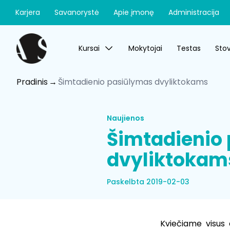
Karjera
Savanorystė
Apie įmonę
Administracija
Kursai
Mokytojai
Testas
Stov
Pradinis
Šimtadienio pasiūlymas dvyliktokams
Naujienos
Šimtadienio
dvyliktokam
Paskelbta 2019-02-03
Kviečiame visus 