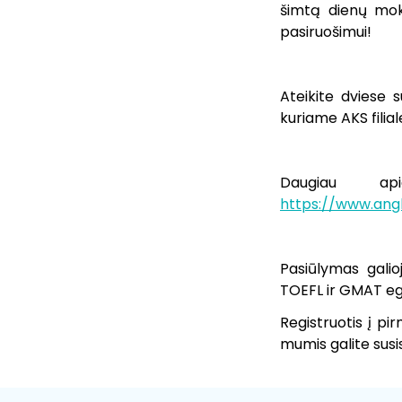
šimtą dienų moky
pasiruošimui!
Ateikite dviese 
kuriame AKS filia
Daugiau ap
https://www.angl
Pasiūlymas galioj
TOEFL ir GMAT eg
Registruotis į p
mumis galite susi