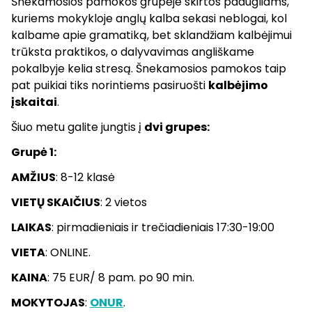
Šnekamosios pamokos grupėje skirtos paaugliams,
kuriems mokykloje anglų kalba sekasi neblogai, kol
kalbame apie gramatiką, bet sklandžiam kalbėjimui
trūksta praktikos, o dalyvavimas angliškame
pokalbyje kelia stresą. Šnekamosios pamokos taip
pat puikiai tiks norintiems pasiruošti
kalbėjimo
įskaitai
.
Šiuo metu galite jungtis į
dvi grupes:
Grupė 1:
AMŽIUS
: 8-12 klasė
VIETŲ SKAIČIUS
: 2 vietos
LAIKAS
: pirmadieniais ir trečiadieniais 17:30-19:00
VIETA
: ONLINE.
KAINA
: 75 EUR/ 8 pam. po 90 min.
MOKYTOJAS
:
ONUR
.