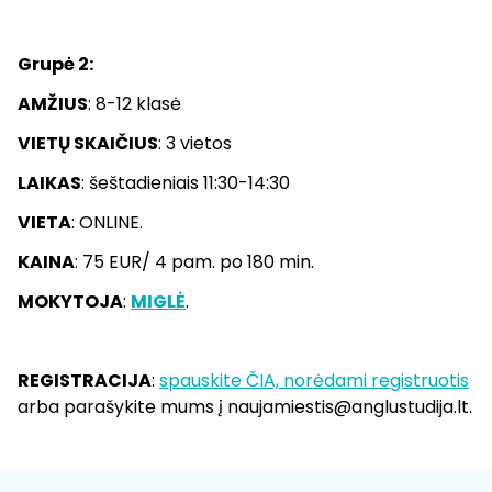
Grupė 2:
AMŽIUS
: 8-12 klasė
VIETŲ SKAIČIUS
: 3 vietos
LAIKAS
: šeštadieniais 11:30-14:30
VIETA
: ONLINE.
KAINA
: 75 EUR/ 4 pam. po 180 min.
MOKYTOJA
:
MIGLĖ
.
REGISTRACIJA
:
spauskite ČIA, norėdami registruotis
arba parašykite mums į naujamiestis@anglustudija.lt.