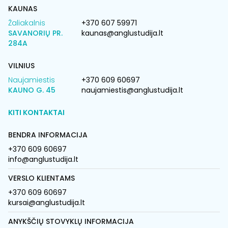
KAUNAS
Žaliakalnis
+370 607 59971
SAVANORIŲ PR.
kaunas@anglustudija.lt
284A
VILNIUS
Naujamiestis
+370 609 60697
KAUNO G. 45
naujamiestis@anglustudija.lt
KITI KONTAKTAI
BENDRA INFORMACIJA
+370 609 60697
info@anglustudija.lt
VERSLO KLIENTAMS
+370 609 60697
kursai@anglustudija.lt
ANYKŠČIŲ STOVYKLŲ INFORMACIJA