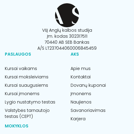
VšĮ Anglų kalbos studija
Įm. kodas 302317511
70440 AB SEB Bankas
A/S LT237044060006845459
PASLAUGOS
AKS
Kursai vaikams
Apie mus
Kursai moksleiviams
Kontaktai
Kursai suaugusiems
Dovanų kuponai
Kursai įmonėms
Įmonėms
Lygio nustatymo testas
Naujienos
Valstybės tarnautojo
Savanoriavimas
testas (CEPT)
Karjera
MOKYKLOS