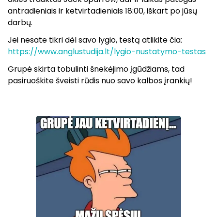
antradieniais ir ketvirtadieniais 18:00, iškart po jūsų
darbų.
Jei nesate tikri dėl savo lygio, testą atlikite čia:
https://www.anglustudija.lt/lygio-nustatymo-testas
Grupė skirta tobulinti šnekėjimo įgūdžiams, tad
pasiruoškite šveisti rūdis nuo savo kalbos įrankių!