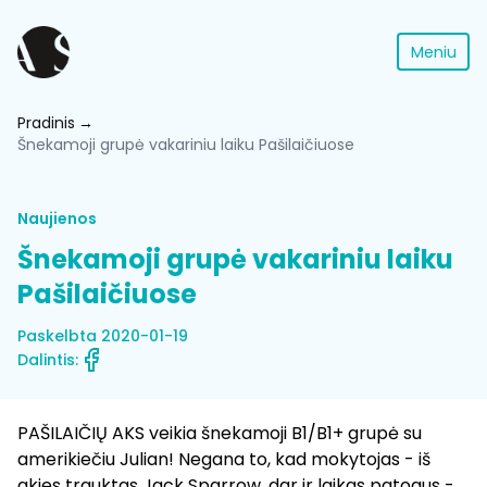
Meniu
Pradinis
Šnekamoji grupė vakariniu laiku Pašilaičiuose
Naujienos
Šnekamoji grupė vakariniu laiku
Pašilaičiuose
Paskelbta 2020-01-19
Dalintis:
PAŠILAIČIŲ AKS veikia šnekamoji B1/B1+ grupė su
amerikiečiu Julian! Negana to, kad mokytojas - iš
akies trauktas Jack Sparrow, dar ir laikas patogus -