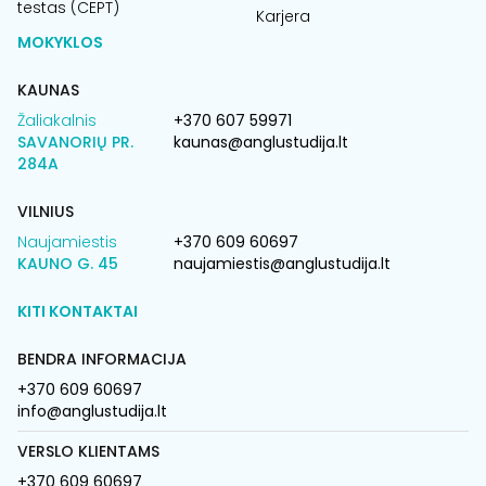
testas (CEPT)
Karjera
MOKYKLOS
KAUNAS
Žaliakalnis
+370 607 59971
SAVANORIŲ PR.
kaunas@anglustudija.lt
284A
VILNIUS
Naujamiestis
+370 609 60697
KAUNO G. 45
naujamiestis@anglustudija.lt
KITI KONTAKTAI
BENDRA INFORMACIJA
+370 609 60697
info@anglustudija.lt
VERSLO KLIENTAMS
+370 609 60697