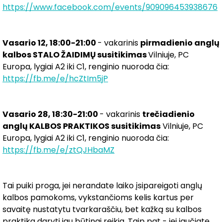
https://www.facebook.com/events/909096453938676
Vasario 12, 18:00-21:00
- vakarinis
pirmadienio
anglų
kalbos STALO ŽAIDIMŲ susitikimas
Vilniuje, PC
Europa, lygiai A2 iki C1, renginio nuoroda čia:
https://fb.me/e/hcZtIm5jP
Vasario 28, 18:30-21:00
- vakarinis
trečiadienio
anglų KALBOS PRAKTIKOS susitikimas
Vilniuje, PC
Europa, lygiai A2 iki C1, renginio nuoroda čia:
https://fb.me/e/ztQJHbaMZ
Tai puiki proga, jei nerandate laiko įsipareigoti anglų
kalbos pamokoms, vykstančioms kelis kartus per
savaitę nustatytu tvarkaraščiu, bet kažką su kalbos
praktika daryti jau būtinai reikia. Taip pat - jei jaučiate,