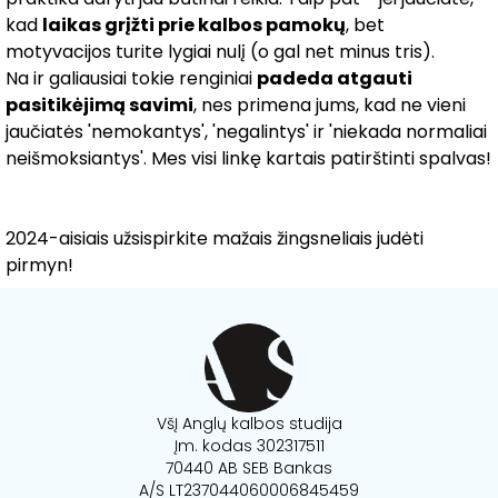
kad
laikas grįžti prie kalbos pamokų
, bet
motyvacijos turite lygiai nulį (o gal net minus tris).
Na ir galiausiai tokie renginiai
padeda atgauti
pasitikėjimą savimi
, nes primena jums, kad ne vieni
jaučiatės 'nemokantys', 'negalintys' ir 'niekada normaliai
neišmoksiantys'. Mes visi linkę kartais patirštinti spalvas!
2024-aisiais užsispirkite mažais žingsneliais judėti
pirmyn!
VšĮ Anglų kalbos studija
Įm. kodas 302317511
70440 AB SEB Bankas
A/S LT237044060006845459