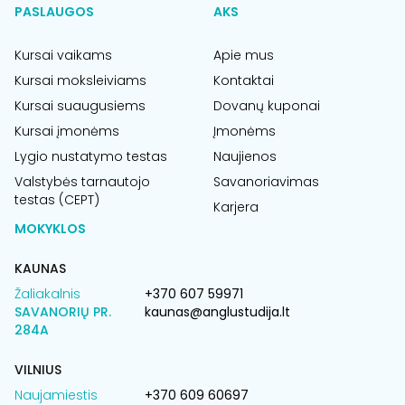
PASLAUGOS
AKS
Kursai vaikams
Apie mus
Kursai moksleiviams
Kontaktai
Kursai suaugusiems
Dovanų kuponai
Kursai įmonėms
Įmonėms
Lygio nustatymo testas
Naujienos
Valstybės tarnautojo
Savanoriavimas
testas (CEPT)
Karjera
MOKYKLOS
KAUNAS
Žaliakalnis
+370 607 59971
SAVANORIŲ PR.
kaunas@anglustudija.lt
284A
VILNIUS
Naujamiestis
+370 609 60697