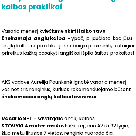
kalbos praktikai
Vasario mėnesį kviečiame
skirti laiko savo
šnekamajai anglų kalbai -
ypač, jei jaučiate, kad jūsų
anglų kalba nepraktikuojama baigia pasimiršti, o staigiai
prireikus kažką pasakyti angliškai išpila šaltas prakaitas!
AKS vadovė Aurelija Paunksnė Ignotė vasario mėnesį
ves net tris renginius, kuriuos rekomenduojame būtent
šnekamosios anglų kalbos lavinimu
i:
Vasario 9-11
- savaitgalio anglų kalbos
STOVYKLA
moterims
Anykščių raj., nuo A2 iki B2 lygio;
šiuo metu likusios 7 vietos, renginio nuoroda čia: