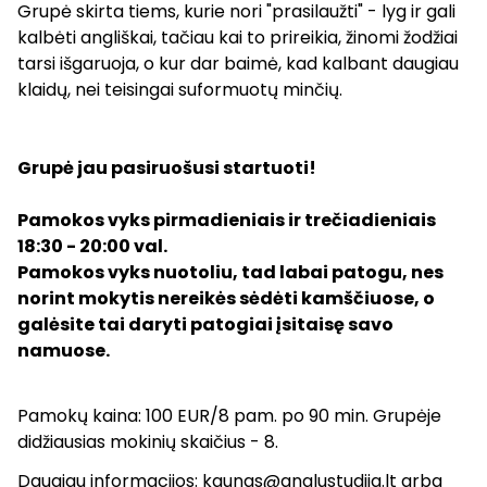
Grupė skirta tiems, kurie nori "prasilaužti" - lyg ir gali
kalbėti angliškai, tačiau kai to prireikia, žinomi žodžiai
tarsi išgaruoja, o kur dar baimė, kad kalbant daugiau
klaidų, nei teisingai suformuotų minčių.
Grupė jau pasiruošusi startuoti!
Pamokos vyks pirmadieniais ir trečiadieniais
18:30 - 20:00 val.
Pamokos vyks nuotoliu, tad labai patogu, nes
norint mokytis nereikės sėdėti kamščiuose, o
galėsite tai daryti patogiai įsitaisę savo
namuose.
Pamokų kaina: 100 EUR/8 pam. po 90 min. Grupėje
didžiausias mokinių skaičius - 8.
Daugiau informacijos: kaunas@anglustudija.lt arba