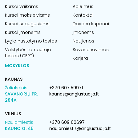
Kursai vaikams
Apie mus
Kursai moksleiviams
Kontaktai
Kursai suaugusiems
Dovanų kuponai
Kursai įmonėms
Įmonėms
Lygio nustatymo testas
Naujienos
Valstybės tarnautojo
Savanoriavimas
testas (CEPT)
Karjera
MOKYKLOS
KAUNAS
Žaliakalnis
+370 607 59971
SAVANORIŲ PR.
kaunas@anglustudija.lt
284A
VILNIUS
Naujamiestis
+370 609 60697
KAUNO G. 45
naujamiestis@anglustudija.lt