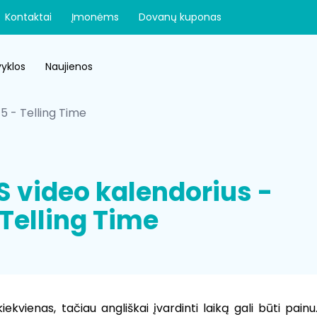
Kontaktai
Įmonėms
Dovanų kuponas
yklos
Naujienos
15 - Telling Time
S video kalendorius -
 Telling Time
kiekvienas, tačiau angliškai įvardinti laiką gali būti pai