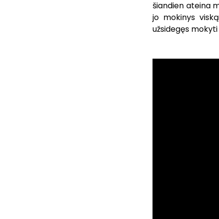
šiandien ateina m
jo mokinys viską
užsidegęs mokyti a