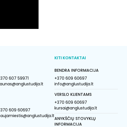
KITI KONTAKTAI
BENDRA INFORMACIJA
370 607 59971
+370 609 60697
aunas@anglustudija.lt
info@anglustudija.lt
VERSLO KLIENTAMS
+370 609 60697
kursai@anglustudija.lt
+370 609 60697
aujamiestis@anglustudija.lt
ANYKŠČIŲ STOVYKLŲ
INFORMACIJA