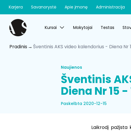
Karjera
Savanorystė
Apie įmonę
Administracija
Kursai
Mokytojai
Testas
Stov
Pradinis
Šventinis AKS video kalendorius - Diena Nr 
Naujienos
Šventinis AK
Diena Nr 15 -
Paskelbta 2020-12-15
Laikrodį pažįsta 