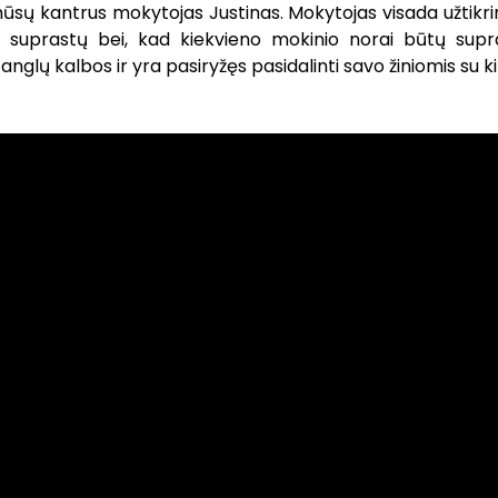
ūsų kantrus mokytojas Justinas. Mokytojas visada užtikri
 suprastų bei, kad kiekvieno mokinio norai būtų supra
nglų kalbos ir yra pasiryžęs pasidalinti savo žiniomis su ki