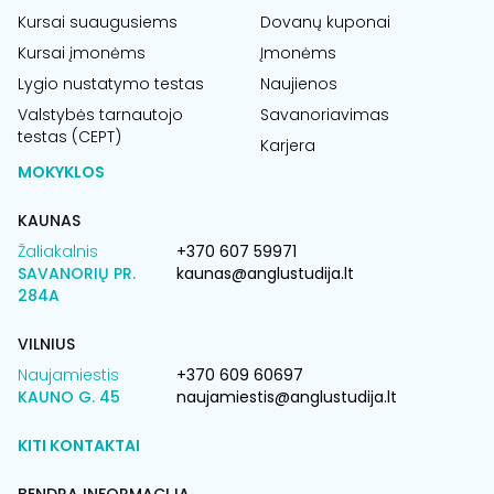
Kursai suaugusiems
Dovanų kuponai
Kursai įmonėms
Įmonėms
Lygio nustatymo testas
Naujienos
Valstybės tarnautojo
Savanoriavimas
testas (CEPT)
Karjera
MOKYKLOS
KAUNAS
Žaliakalnis
+370 607 59971
SAVANORIŲ PR.
kaunas@anglustudija.lt
284A
VILNIUS
Naujamiestis
+370 609 60697
KAUNO G. 45
naujamiestis@anglustudija.lt
KITI KONTAKTAI