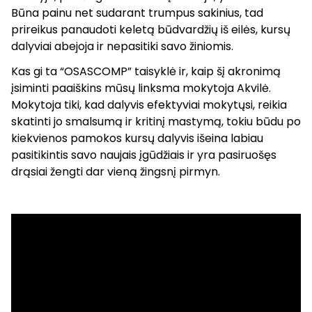
Būna painu net sudarant trumpus sakinius, tad
prireikus panaudoti keletą būdvardžių iš eilės, kursų
dalyviai abejoja ir nepasitiki savo žiniomis.
Kas gi ta “OSASCOMP” taisyklė ir, kaip šį akronimą
įsiminti paaiškins mūsų linksma mokytoja Akvilė.
Mokytoja tiki, kad dalyvis efektyviai mokytųsi, reikia
skatinti jo smalsumą ir kritinį mastymą, tokiu būdu po
kiekvienos pamokos kursų dalyvis išeina labiau
pasitikintis savo naujais įgūdžiais ir yra pasiruošęs
drąsiai žengti dar vieną žingsnį pirmyn.