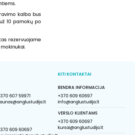
intiems.
ndravimo kalba bus
R už 10 pamokų po
etas rezervuojame
 mokinukai.
KITI KONTAKTAI
BENDRA INFORMACIJA
370 607 59971
+370 609 60697
aunas@anglustudija.lt
info@anglustudija.lt
VERSLO KLIENTAMS
+370 609 60697
kursai@anglustudija.lt
+370 609 60697