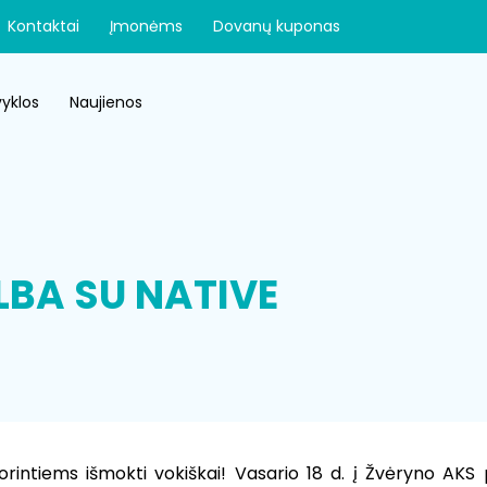
Kontaktai
Įmonėms
Dovanų kuponas
yklos
Naujienos
LBA SU NATIVE
orintiems išmokti vokiškai! Vasario 18 d. į Žvėryno AKS 