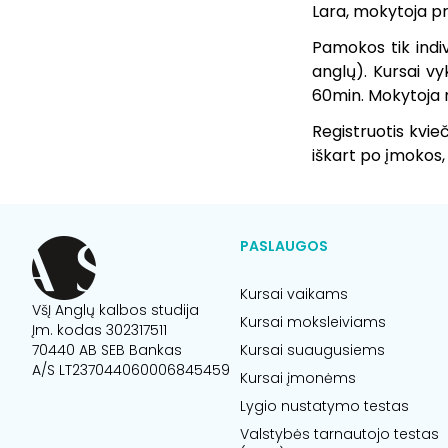
Lara, mokytoja pr
Pamokos tik indiv
anglų). Kursai v
60min. Mokytoja m
Registruotis kvie
iškart po įmokos,
PASLAUGOS
Kursai vaikams
VšĮ Anglų kalbos studija
Kursai moksleiviams
Įm. kodas 302317511
70440 AB SEB Bankas
Kursai suaugusiems
A/S LT237044060006845459
Kursai įmonėms
Lygio nustatymo testas
Valstybės tarnautojo testas