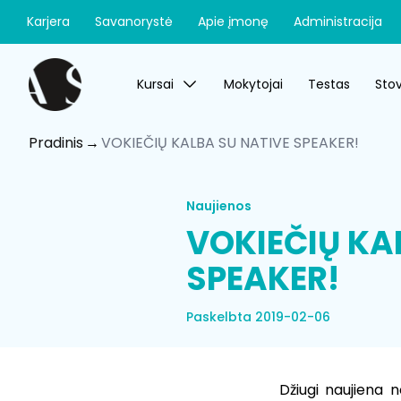
Karjera
Savanorystė
Apie įmonę
Administracija
Kursai
Mokytojai
Testas
Stov
Pradinis
VOKIEČIŲ KALBA SU NATIVE SPEAKER!
Naujienos
VOKIEČIŲ KA
SPEAKER!
Paskelbta 2019-02-06
Džiugi naujiena n