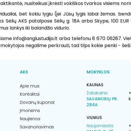
aktikantė, nusiteikusi įkrėsti vokiškos tvarkos visiems nor
idualiai, bet kokiu lygiu (jei Jūsų lygis labai žemas. be
yks Sėlių AKS patalpose Sėlių g. 18A arba Skype, 100 EU
us lankys iki balandžio vidurio.
čiame info@anglustudija.lt arba telefonu 8 670 06287. Vi
 mokytojos negalime perkrauti, tad tilps kokie penki - šeši
AKS
MOKYKLOS
KAUNAS
Apie mus
Žaliakalnis
+
Kontaktai
SAVANORIŲ PR.
k
Dovanų kuponai
284A
Įmonėms
VILNIUS
Naujienos
Naujamiestis
Savanoriavimas