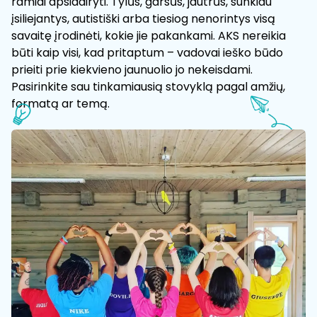
ramiai apsidairyti. Tylūs, garsūs, jautrūs, sunkiau
įsiliejantys, autistiški arba tiesiog nenorintys visą
savaitę įrodinėti, kokie jie pakankami. AKS nereikia
būti kaip visi, kad pritaptum – vadovai ieško būdo
prieiti prie kiekvieno jaunuolio jo nekeisdami.
Pasirinkite sau tinkamiausią stovyklą pagal amžių,
formatą ar temą.