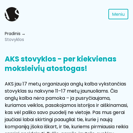
Meniu
Pradinis
Stovyklos
AKS ​stovyklos - per kiekvienas
moksleivių atostogas!
AKS jau 17 metų organizuoja anglų kalba vykstančias
stovyklas su nakvyne 11–17 metų jaunuoliams. Čia
anglų kalba nėra pamoka – ja pusryčiaujama,
kuriamos veiklos, pasakojamos istorijos ir aiškinamasi,
kas vėl paliko savo puodelį ne vietoje. Pas mus gerai
jaučiasi labai skirtingi paaugliai: tie, kurie į naują
kompaniją įšoka iškart, ir tie, kuriems pirmiausia reikia