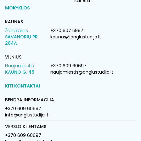
Karjera
MOKYKLOS
KAUNAS
Žaliakalnis
+370 607 59971
SAVANORIŲ PR.
kaunas@anglustudija.lt
284A
VILNIUS
Naujamiestis
+370 609 60697
KAUNO G. 45
naujamiestis@anglustudija.lt
KITI KONTAKTAI
BENDRA INFORMACIJA
+370 609 60697
info@anglustudija.lt
VERSLO KLIENTAMS
+370 609 60697