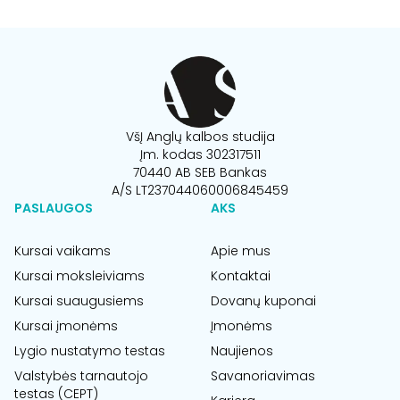
VšĮ Anglų kalbos studija
Įm. kodas 302317511
70440 AB SEB Bankas
A/S LT237044060006845459
PASLAUGOS
AKS
Kursai vaikams
Apie mus
Kursai moksleiviams
Kontaktai
Kursai suaugusiems
Dovanų kuponai
Kursai įmonėms
Įmonėms
Lygio nustatymo testas
Naujienos
Valstybės tarnautojo
Savanoriavimas
testas (CEPT)