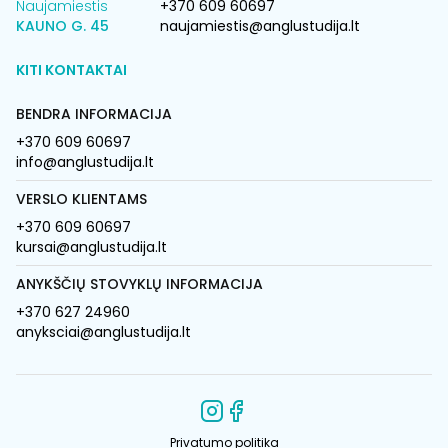
Naujamiestis
+370 609 60697
KAUNO G. 45
naujamiestis@anglustudija.lt
KITI KONTAKTAI
BENDRA INFORMACIJA
+370 609 60697
info@anglustudija.lt
VERSLO KLIENTAMS
+370 609 60697
kursai@anglustudija.lt
ANYKŠČIŲ STOVYKLŲ INFORMACIJA
+370 627 24960
anyksciai@anglustudija.lt
Privatumo politika