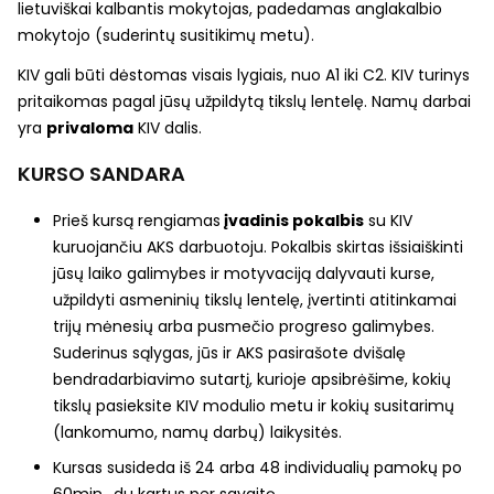
lietuviškai kalbantis mokytojas, padedamas anglakalbio
mokytojo (suderintų susitikimų metu).
KIV gali būti dėstomas visais lygiais,
nuo A1 iki C2
. KIV turinys
pritaikomas pagal jūsų užpildytą tikslų lentelę.
Namų darbai
yra
privaloma
KIV dalis
.
KURSO SANDARA
Prieš kursą rengiamas
įvadinis pokalbis
su KIV
kuruojančiu AKS darbuotoju. Pokalbis skirtas išsiaiškinti
jūsų laiko galimybes ir motyvaciją dalyvauti kurse,
užpildyti asmeninių tikslų lentelę, įvertinti atitinkamai
trijų mėnesių arba pusmečio progreso galimybes.
Suderinus sąlygas, jūs ir AKS
pasirašote dvišalę
bendradarbiavimo sutartį
, kurioje apsibrėšime, kokių
tikslų pasieksite KIV modulio metu ir kokių susitarimų
(lankomumo, namų darbų) laikysitės.
Kursas susideda iš 24 arba 48 individualių pamokų po
60min., du kartus per savaitę.