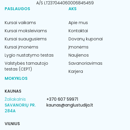
A/S LT237044060006845459
PASLAUGOS
AKS
Kursai vaikams
Apie mus
Kursai moksleiviams
Kontaktai
Kursai suaugusiems
Dovanų kuponai
Kursai įmonėms
Įmonėms
Lygio nustatymo testas
Naujienos
Valstybės tarnautojo
Savanoriavimas
testas (CEPT)
Karjera
MOKYKLOS
KAUNAS
Žaliakalnis
+370 607 59971
SAVANORIŲ PR.
kaunas@anglustudija.lt
284A
VILNIUS