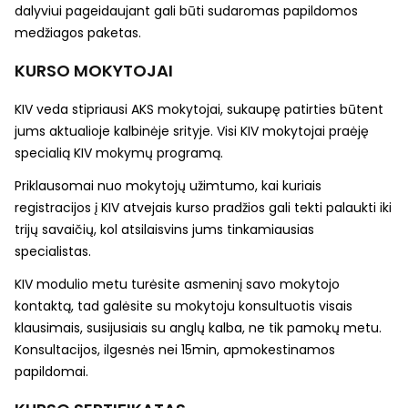
dalyviui pageidaujant
gali būti sudaromas papildomos
medžiagos paketas
.
KURSO MOKYTOJAI
KIV veda stipriausi AKS mokytojai, sukaupę patirties būtent
jums aktualioje kalbinėje srityje. Visi KIV mokytojai praėję
specialią KIV mokymų programą.
Priklausomai nuo mokytojų užimtumo, kai kuriais
registracijos į KIV atvejais kurso pradžios
gali tekti palaukti iki
trijų savaičių
, kol atsilaisvins jums tinkamiausias
specialistas.
KIV modulio metu turėsite asmeninį savo mokytojo
kontaktą, tad galėsite su mokytoju konsultuotis visais
klausimais, susijusiais su anglų kalba, ne tik pamokų metu.
Konsultacijos, ilgesnės nei 15min, apmokestinamos
papildomai.