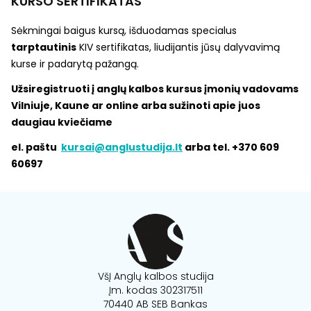
KURSO SERTIFIKATAS
Sėkmingai baigus kursą, išduodamas specialus
tarptautinis
KIV sertifikatas, liudijantis jūsų dalyvavimą
kurse ir padarytą pažangą.
Užsiregistruoti į anglų kalbos kursus įmonių vadovams
Vilniuje, Kaune ar online arba sužinoti apie juos
daugiau kviečiame
el. paštu
kursai@anglustudija.lt
arba tel. +370 609
60697
VšĮ Anglų kalbos studija
Įm. kodas 302317511
70440 AB SEB Bankas