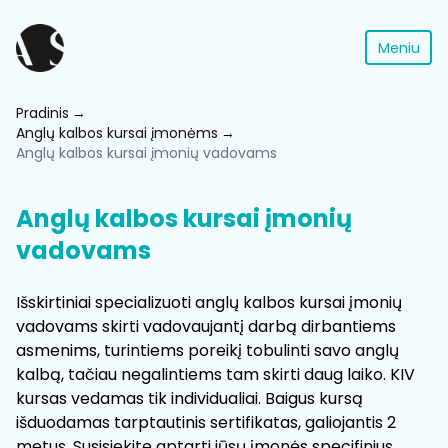
Meniu
Pradinis
Anglų kalbos kursai įmonėms
Anglų kalbos kursai įmonių vadovams
Anglų kalbos kursai įmonių
vadovams
Išskirtiniai specializuoti anglų kalbos kursai įmonių
vadovams skirti vadovaujantį darbą dirbantiems
asmenims, turintiems poreikį tobulinti savo anglų
kalbą, tačiau negalintiems tam skirti daug laiko. KIV
kursas vedamas tik individualiai. Baigus kursą
išduodamas tarptautinis sertifikatas, galiojantis 2
metus. Susisiekite aptarti jūsų įmonės specifinius