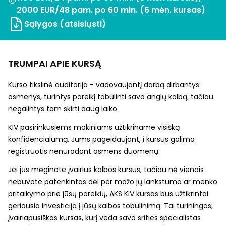
2000 EUR/48 pam. po 60 min. (6 mėn. kursas)
Sąlygos (atsisiųsti)
TRUMPAI APIE KURSĄ
Kurso tikslinė auditorija -
vadovaujantį darbą dirbantys
asmenys
, turintys poreikį tobulinti savo anglų kalbą, tačiau
negalintys tam skirti daug laiko.
KIV pasirinkusiems mokiniams užtikriname visišką
konfidencialumą
. Jums pageidaujant, į kursus galima
registruotis nenurodant asmens duomenų.
Jei jūs mėginote įvairius kalbos kursus, tačiau nė vienais
nebuvote patenkintas dėl per mažo jų lankstumo ar menko
pritaikymo prie jūsų poreikių, AKS KIV kursas bus užtikrintai
geriausia investicija į jūsų kalbos tobulinimą. Tai turiningas,
įvairiapusiškas kursas, kurį veda savo srities specialistas