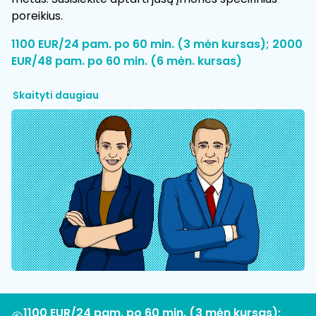
poreikius.
1100 EUR/24 pam. po 60 min. (3 mėn kursas); 2000
EUR/48 pam. po 60 min. (6 mėn. kursas)
Skaityti daugiau
1100 EUR/24 pam. po 60 min. (3 mėn kursas);