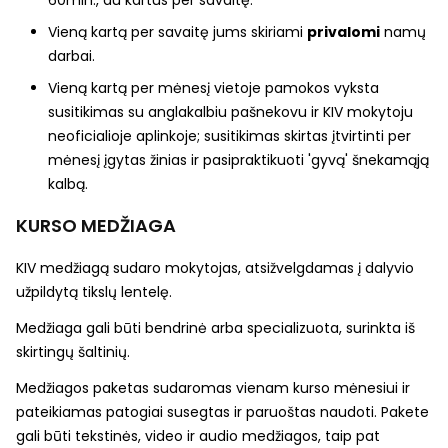
Vieną kartą per savaitę jums skiriami
privalomi
namų
darbai
.
Vieną kartą per mėnesį vietoje pamokos vyksta
susitikimas su anglakalbiu pašnekovu
ir KIV mokytoju
neoficialioje aplinkoje; susitikimas skirtas įtvirtinti per
mėnesį įgytas žinias ir pasipraktikuoti 'gyvą' šnekamąją
kalbą.
KURSO MEDŽIAGA
KIV medžiagą sudaro mokytojas, atsižvelgdamas į dalyvio
užpildytą tikslų lentelę.
Medžiaga gali būti bendrinė arba specializuota, surinkta iš
skirtingų šaltinių.
Medžiagos paketas sudaromas vienam kurso mėnesiui ir
pateikiamas patogiai susegtas ir paruoštas naudoti. Pakete
gali būti tekstinės, video ir audio medžiagos, taip pat