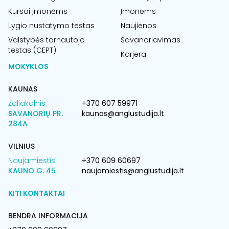
Kursai įmonėms
Įmonėms
Lygio nustatymo testas
Naujienos
Valstybės tarnautojo
Savanoriavimas
testas (CEPT)
Karjera
MOKYKLOS
KAUNAS
Žaliakalnis
+370 607 59971
SAVANORIŲ PR.
kaunas@anglustudija.lt
284A
VILNIUS
Naujamiestis
+370 609 60697
KAUNO G. 45
naujamiestis@anglustudija.lt
KITI KONTAKTAI
BENDRA INFORMACIJA