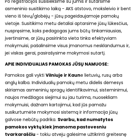
Po registracijos susisieksime su jumis ir sutarsime
asmeninio susitikimo laiką - AKS atstovo, moksleivio ir bent
vieno iš tėvų/globėjų - jūsų pageidaujamoje pamokų
vietoje. Susitikimo metu detaliai aptarsime jūsų lūkesčius,
nuspręsime, koks pedagogas jums būtų tinkamiausias,
įvertinsime, ar jūsų pasirinkta vieta tinka efektyviam
mokymuisi, pašalinsime visus įmanomus nesklandumus ir,
jei viskas gerai, pasirašysime mokymosi sutartį.
APIE INDIVIDUALIAS PAMOKAS JŪSŲ NAMUOSE:
Pamokos gali vykti
Vilniuje ir Kaun
e lietuvių, rusų arba
anglų kalba. Individualių pamokų metu didelis dėmesys
skiriamas asmeninių spragų identifikavimui, sisteminimui,
naujos medžiagos siejimui su jau turima, nuosekliam
mokymuisi, dažnam kartojimui, kad jūs pamažu
susikurtumėte mokymosi sistemą ir informacija jūsų
galvose nebūtų padrika.
Svarbu, kad numatytos
pamokos vyktų kiek įmanoma pastovesniu
tvarkaraščiu
- tokiu atveju galėsime užtikrinti greitesnę