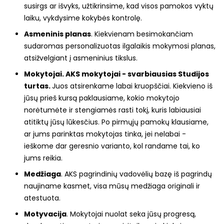
susirgs ar išvyks, užtikrinsime, kad visos pamokos vyktų
laiku, vykdysime kokybės kontrolę.
Asmeninis planas
. Kiekvienam besimokančiam
sudaromas personalizuotas ilgalaikis mokymosi planas,
atsižvelgiant į asmeninius tikslus.
Mokytojai. AKS mokytojai - svarbiausias Studijos
turtas.
Juos atsirenkame labai kruopščiai. Kiekvieno iš
jūsų prieš kursą paklausiame, kokio mokytojo
norėtumėte ir stengiamės rasti tokį, kuris labiausiai
atitiktų jūsų lūkesčius. Po pirmųjų pamokų klausiame,
ar jums parinktas mokytojas tinka, jei nelabai -
ieškome dar geresnio varianto, kol randame tai, ko
jums reikia.
Medžiaga
. AKS pagrindinių vadovėlių bazę iš pagrindų
naujiname kasmet, visa mūsų medžiaga originali ir
atestuota.
Motyvacija
. Mokytojai nuolat seka jūsų progresą,