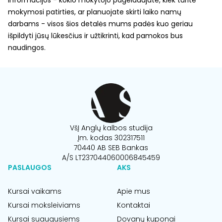
mokymosi patirties, ar planuojate skirti laiko namų
darbams - visos šios detalės mums padės kuo geriau
išpildyti jūsų lūkesčius ir užtikrinti, kad pamokos bus
naudingos.
VšĮ Anglų kalbos studija
Įm. kodas 302317511
70440 AB SEB Bankas
A/S LT237044060006845459
PASLAUGOS
AKS
Kursai vaikams
Apie mus
Kursai moksleiviams
Kontaktai
Kursai suaugusiems
Dovanų kuponai