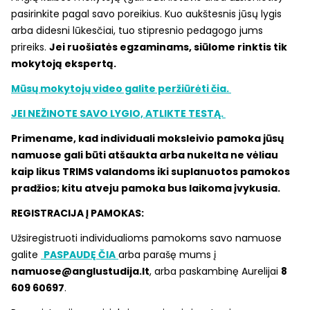
pasirinkite pagal savo poreikius. Kuo aukštesnis jūsų lygis
arba didesni lūkesčiai, tuo stipresnio pedagogo jums
prireiks.
Jei ruošiatės egzaminams, siūlome rinktis tik
mokytoją ekspertą.
Mūsų mokytojų video galite peržiūrėti čia.
JEI NEŽINOTE SAVO LYGIO, ATLIKTE TESTĄ.
Primename, kad individuali moksleivio pamoka jūsų
namuose gali būti atšaukta arba nukelta ne vėliau
kaip likus TRIMS valandoms iki suplanuotos pamokos
pradžios; kitu atveju pamoka bus laikoma įvykusia.
REGISTRACIJA Į PAMOKAS:
Užsiregistruoti individualioms pamokoms savo namuose
galite
PASPAUDĘ ČIA
arba parašę mums į
namuose@anglustudija.lt
, arba paskambinę Aurelijai
8
609 60697
.