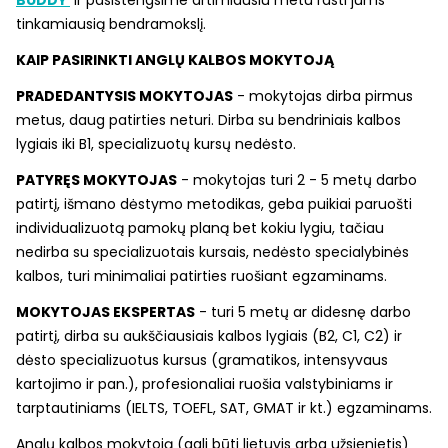
tinkamiausią bendramokslį.
KAIP PASIRINKTI ANGLŲ KALBOS MOKYTOJĄ
PRADEDANTYSIS MOKYTOJAS
- mokytojas dirba pirmus
metus, daug patirties neturi. Dirba su bendriniais kalbos
lygiais iki B1, specializuotų kursų nedėsto.
PATYRĘS MOKYTOJAS
- mokytojas turi 2 - 5 metų darbo
patirtį, išmano dėstymo metodikas, geba puikiai paruošti
individualizuotą pamokų planą bet kokiu lygiu, tačiau
nedirba su specializuotais kursais, nedėsto specialybinės
kalbos, turi minimaliai patirties ruošiant egzaminams.
MOKYTOJAS EKSPERTAS
- turi 5 metų ar didesnę darbo
patirtį, dirba su aukščiausiais kalbos lygiais (B2, C1, C2) ir
dėsto specializuotus kursus (gramatikos, intensyvaus
kartojimo ir pan.), profesionaliai ruošia valstybiniams ir
tarptautiniams (IELTS, TOEFL, SAT, GMAT ir kt.) egzaminams.
Anglų kalbos mokytoją (gali būti lietuvis arba užsienietis)