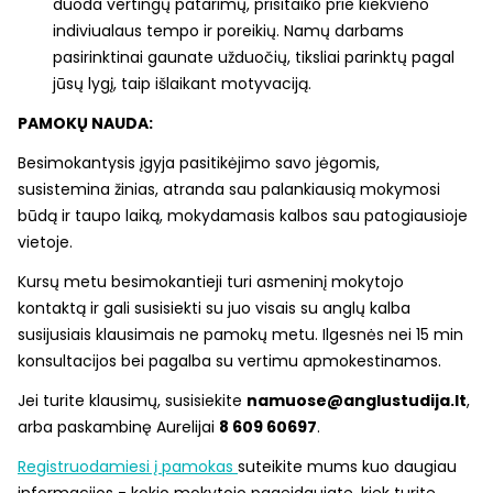
duoda vertingų patarimų, prisitaiko prie kiekvieno
indiviualaus tempo ir poreikių. Namų darbams
pasirinktinai gaunate užduočių, tiksliai parinktų pagal
jūsų lygį, taip išlaikant motyvaciją.
PAMOKŲ NAUDA:
Besimokantysis įgyja pasitikėjimo savo jėgomis,
susistemina žinias, atranda sau palankiausią mokymosi
būdą ir taupo laiką, mokydamasis kalbos sau patogiausioje
vietoje.
Kursų metu besimokantieji turi asmeninį mokytojo
kontaktą ir gali susisiekti su juo visais su anglų kalba
susijusiais klausimais ne pamokų metu. Ilgesnės nei 15 min
konsultacijos bei pagalba su vertimu apmokestinamos.
Jei turite klausimų, susisiekite
namuose@anglustudija.lt
,
arba paskambinę Aurelijai
8 609 60697
.
Registruodamiesi į pamokas
suteikite mums kuo daugiau
informacijos - kokio mokytojo pageidaujate, kiek turite