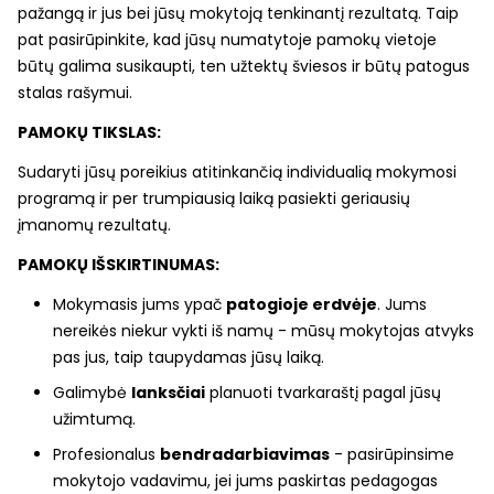
pažangą ir jus bei jūsų mokytoją tenkinantį rezultatą. Taip
pat pasirūpinkite, kad jūsų numatytoje pamokų vietoje
būtų galima susikaupti, ten užtektų šviesos ir būtų patogus
stalas rašymui.
PAMOKŲ TIKSLAS:
Sudaryti jūsų poreikius atitinkančią individualią mokymosi
programą ir per trumpiausią laiką pasiekti geriausių
įmanomų rezultatų.
PAMOKŲ IŠSKIRTINUMAS:
Mokymasis jums ypač
patogioje erdvėje
. Jums
nereikės niekur vykti iš namų - mūsų mokytojas atvyks
pas jus, taip taupydamas jūsų laiką.
Galimybė
lanksčiai
planuoti tvarkaraštį pagal jūsų
užimtumą.
Profesionalus
bendradarbiavimas
- pasirūpinsime
mokytojo vadavimu, jei jums paskirtas pedagogas