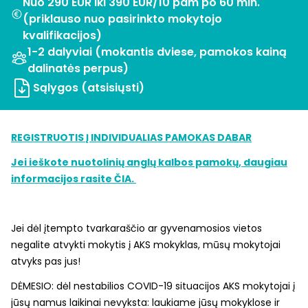
Nuo 290 EUR iki 390 EUR/10 pam po 60 min.
(priklauso nuo pasirinkto mokytojo
kvalifikacijos)
1-2 dalyviai (mokantis dviese, pamokos kainą
dalinatės perpus)
Sąlygos (atsisiųsti)
REGISTRUOTIS Į INDIVIDUALIAS PAMOKAS DABAR
Jei ieškote nuotolinių anglų kalbos pamokų, daugiau
informacijos rasite ČIA.
Jei dėl įtempto tvarkaraščio ar gyvenamosios vietos
negalite atvykti mokytis į AKS mokyklas, mūsų mokytojai
atvyks pas jus!
DĖMESIO: dėl nestabilios COVID-19 situacijos AKS mokytojai į
jūsų namus laikinai nevyksta: laukiame jūsų mokyklose ir