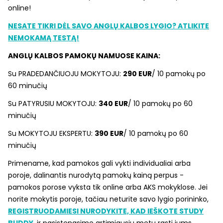
online!
NESATE TIKRI DĖL SAVO ANGLŲ KALBOS LYGIO? ATLIKITE
NEMOKAMĄ TESTĄ!
ANGLŲ KALBOS PAMOKŲ NAMUOSE KAINA:
Su PRADEDANČIUOJU MOKYTOJU:
290 EUR
/ 10 pamokų po
60 minučių
Su PATYRUSIU MOKYTOJU:
340 EUR
/ 10 pamokų po 60
minučių
Su MOKYTOJU EKSPERTU:
390 EUR
/ 10 pamokų po 60
minučių
Primename, kad pamokos gali vykti individualiai arba
poroje, dalinantis nurodytą pamokų kainą perpus -
pamokos porose vyksta tik online arba AKS mokyklose. Jei
norite mokytis poroje, tačiau neturite savo lygio porininko,
REGISTRUODAMIESI NURODYKITE, KAD IEŠKOTE STUDY
BUDDY
ir pasistengsime artimiausiu metu rasti jums