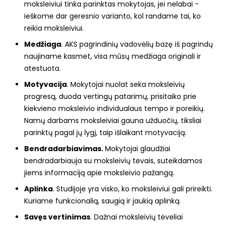
moksleiviui tinka parinktas mokytojas, jei nelabai -
ieškome dar geresnio varianto, kol randame tai, ko
reikia moksleiviui.
Medžiaga
. AKS pagrindinių vadovėlių bazę iš pagrindų
naujiname kasmet, visa mūsų medžiaga originali ir
atestuota.
Motyvacija
. Mokytojai nuolat seka moksleivių
progresą, duoda vertingų patarimų, prisitaiko prie
kiekvieno moksleivio individualaus tempo ir poreikių.
Namų darbams moksleiviai gauna užduočių, tiksliai
parinktų pagal jų lygį, taip išlaikant motyvaciją.
Bendradarbiavimas.
Mokytojai glaudžiai
bendradarbiauja su moksleivių tėvais, suteikdamos
jiems informaciją apie moksleivio pažangą.
Aplinka
. Studijoje yra visko, ko moksleiviui gali prireikti.
Kuriame funkcionalią, saugią ir jaukią aplinką.
Savęs vertinimas
. Dažnai moksleivių tėveliai