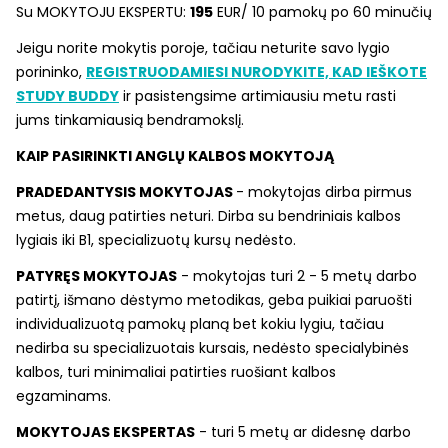
Su MOKYTOJU EKSPERTU:
195
EUR/ 10 pamokų po 60 minučių
Jeigu norite mokytis poroje, tačiau neturite savo lygio
porininko,
REGISTRUODAMIESI NURODYKITE, KAD IEŠKOTE
STUDY BUDDY
ir pasistengsime artimiausiu metu rasti
jums tinkamiausią bendramokslį.
KAIP PASIRINKTI ANGLŲ KALBOS MOKYTOJĄ
PRADEDANTYSIS MOKYTOJAS
- mokytojas dirba pirmus
metus, daug patirties neturi. Dirba su bendriniais kalbos
lygiais iki B1, specializuotų kursų nedėsto.
PATYRĘS MOKYTOJAS
- mokytojas turi 2 - 5 metų darbo
patirtį, išmano dėstymo metodikas, geba puikiai paruošti
individualizuotą pamokų planą bet kokiu lygiu, tačiau
nedirba su specializuotais kursais, nedėsto specialybinės
kalbos, turi minimaliai patirties ruošiant kalbos
egzaminams.
MOKYTOJAS EKSPERTAS
- turi 5 metų ar didesnę darbo