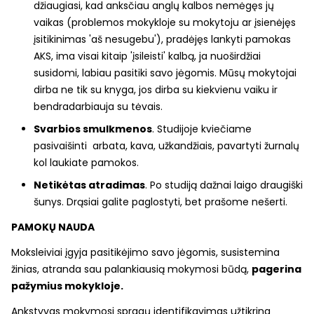
džiaugiasi, kad anksčiau anglų kalbos nemėgęs jų
vaikas (problemos mokykloje su mokytoju ar įsienėjęs
įsitikinimas 'aš nesugebu'), pradėjęs lankyti pamokas
AKS, ima visai kitaip 'įsileisti' kalbą, ja nuoširdžiai
susidomi, labiau pasitiki savo jėgomis. Mūsų mokytojai
dirba ne tik su knyga, jos dirba su kiekvienu vaiku ir
bendradarbiauja su tėvais.
Svarbios smulkmenos
. Studijoje kviečiame
pasivaišinti arbata, kava, užkandžiais, pavartyti žurnalų
kol laukiate pamokos.
Netikėtas atradimas
. Po studiją dažnai laigo draugiški
šunys. Drąsiai galite paglostyti, bet prašome nešerti.
PAMOKŲ NAUDA
Moksleiviai įgyja pasitikėjimo savo jėgomis, susistemina
žinias, atranda sau palankiausią mokymosi būdą,
pagerina
pažymius mokykloje.
Ankstyvas mokymosi spragų identifikavimas užtikrina