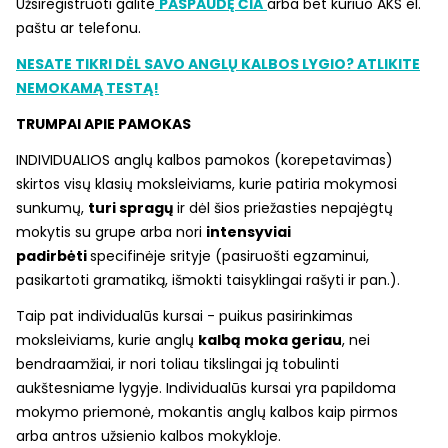
Užsiregistruoti galite
PASPAUDĘ ČIA
arba bet kuriuo AKS el.
paštu ar telefonu.
NESATE TIKRI DĖL SAVO ANGLŲ KALBOS LYGIO? ATLIKITE
NEMOKAMĄ TESTĄ!
TRUMPAI APIE PAMOKAS
INDIVIDUALIOS anglų kalbos pamokos (korepetavimas)
skirtos visų klasių moksleiviams, kurie patiria mokymosi
sunkumų,
turi spragų
ir dėl šios priežasties nepajėgtų
mokytis su grupe arba nori
intensyviai
padirbėti
specifinėje srityje (pasiruošti egzaminui,
pasikartoti gramatiką, išmokti taisyklingai rašyti ir pan.).
Taip pat individualūs kursai - puikus pasirinkimas
moksleiviams, kurie anglų
kalbą moka geriau
, nei
bendraamžiai, ir nori toliau tikslingai ją tobulinti
aukštesniame lygyje. Individualūs kursai yra papildoma
mokymo priemonė, mokantis anglų kalbos kaip pirmos
arba antros užsienio kalbos mokykloje.