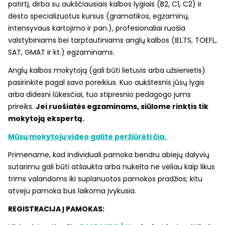
patirtį, dirba su aukščiausiais kalbos lygiais (B2, C1, C2) ir
dėsto specializuotus kursus (gramatikos, egzaminų,
intensyvaus kartojimo ir pan.), profesionaliai ruošia
valstybiniams bei tarptautiniams anglų kalbos (IELTS, TOEFL,
SAT, GMAT ir kt.) egzaminams.
Anglų kalbos mokytoją (gali būti lietuvis arba užsienietis)
pasirinkite pagal savo poreikius. Kuo aukštesnis jūsų lygis
arba didesni lūkesčiai, tuo stipresnio pedagogo jums
prireiks.
Jei ruošiatės egzaminams, siūlome rinktis tik
mokytoją ekspertą.
Mūsų mokytojų video galite peržiūrėti čia.
Primename, kad individuali pamoka bendru abiejų dalyvių
sutarimu gali būti atšaukta arba nukelta ne vėliau kaip likus
trims valandoms iki suplanuotos pamokos pradžios; kitu
atveju pamoka bus laikoma įvykusia.
REGISTRACIJA Į PAMOKAS: