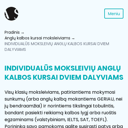
Meniu
Pradinis
Anglų kalbos kursai moksleiviams
INDIVIDUALŪS MOKSLEIVIŲ ANGLŲ KALBOS KURSAI DVIEM
DALYVIAMS
INDIVIDUALŪS MOKSLEIVIŲ ANGLŲ
KALBOS KURSAI DVIEM DALYVIAMS
Visų klasių moksleiviams, patiriantiems mokymosi
sunkumų (arba anglų kalbą mokantiems GERIAU, nei
jų bendraamžiai) ir norintiems tikslingai tobulintis,
bandant pasiekti reikiamą kalbos lygį arba ruoštis
egzaminams (valstybiniam, IELTS, SAT, TOEFL).
Porininką savo pamokoms galite susirasti patys arba