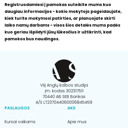
Registruodamiesi į pamokas suteikite mums kuo
daugiau informacijos - kokio mokytojo pageidaujate,
kiek turite mokymosi patirties, ar planuojate skirti
laiko namų darbams - visos šios detalės mums padės
kuo geriau išpildyti jūsų lūkesčius ir užtikrinti, kad
pamokos bus naudingos.
VšĮ Anglų kalbos studija
Įm. kodas 302317511
70440 AB SEB Bankas
A/S LT237044060006845459
PASLAUGOS
AKS
Kursai vaikams
Apie mus