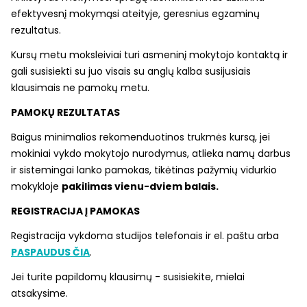
efektyvesnį mokymąsi ateityje, geresnius egzaminų
rezultatus.
Kursų metu moksleiviai turi asmeninį mokytojo kontaktą ir
gali susisiekti su juo visais su anglų kalba susijusiais
klausimais ne pamokų metu.
PAMOKŲ REZULTATAS
Baigus minimalios rekomenduotinos trukmės kursą, jei
mokiniai vykdo mokytojo nurodymus, atlieka namų darbus
ir sistemingai lanko pamokas, tikėtinas pažymių vidurkio
mokykloje
pakilimas vienu-dviem balais.
REGISTRACIJA Į PAMOKAS
Registracija vykdoma studijos telefonais ir el. paštu arba
PASPAUDUS ČIA
.
Jei turite papildomų klausimų - susisiekite, mielai
atsakysime.