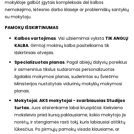
mokykloje galbūt įgytais kompleksais dėl kalbos
nemokėjimo, lėtesnio darbo klasėje ar problemiškų santykių
su mokytoju.
PAMOKŲ IŠSKIRTINUMAS
Kalbos vartojimas
. Visi užsiėmimai vyksta
TIK ANGLŲ
KALBA
. Gimtoji mokinių kalba pasitelkiama tik
išskirtiniais atvejais.
Specializuotas
planas
. Pagal abiejų dalyvių poreikius
ir asmeninius tikslus sudaromas personalizuotas
ilgalaikis mokymosi planas, suderintas su Švietimo
Ministerijos nustatytais vidurinių mokyklų mokymosi
planais.
Mokytojai. AKS mokytojai - svarbiausias Studijos
turtas.
Juos atsirenkame labai kruopščiai. Kiekvieno
moksleivio prieš kursą paklausiame, kokio mokytojo jis
norėtų, ir stengiamės rasti tokį, kuris labiausiai atitiktų
lūkesčius. Po pirmųjų pamokų visada klausiame, ar