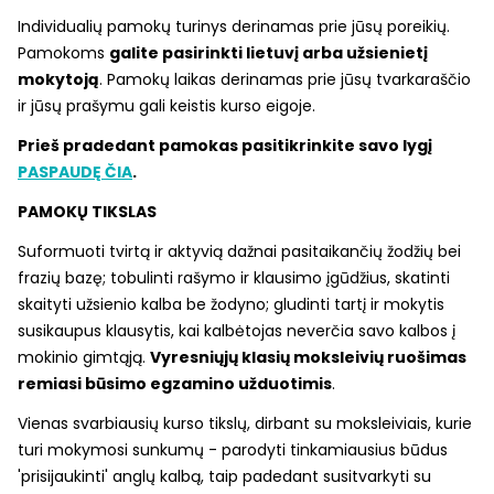
Individualių pamokų turinys derinamas prie jūsų poreikių.
Pamokoms
galite pasirinkti lietuvį arba užsienietį
mokytoją
. Pamokų laikas derinamas prie jūsų tvarkaraščio
ir jūsų prašymu gali keistis kurso eigoje.
Prieš pradedant pamokas pasitikrinkite savo lygį
PASPAUDĘ ČIA
.
PAMOKŲ TIKSLAS
Suformuoti tvirtą ir aktyvią dažnai pasitaikančių žodžių bei
frazių bazę; tobulinti rašymo ir klausimo įgūdžius, skatinti
skaityti užsienio kalba be žodyno; gludinti tartį ir mokytis
susikaupus klausytis, kai kalbėtojas neverčia savo kalbos į
mokinio gimtąją.
Vyresniųjų klasių moksleivių ruošimas
remiasi būsimo egzamino užduotimis
.
Vienas svarbiausių kurso tikslų, dirbant su moksleiviais, kurie
turi mokymosi sunkumų - parodyti tinkamiausius būdus
'prisijaukinti' anglų kalbą, taip padedant susitvarkyti su