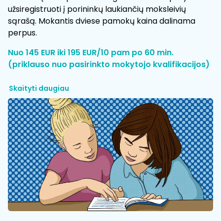
užsiregistruoti į porininkų laukiančių moksleivių
sąrašą. Mokantis dviese pamokų kaina dalinama
perpus.
Nuo 145 EUR iki 195 EUR/10 pam po 60 min.
(priklauso nuo pasirinkto mokytojo kvalifikacijos)
Skaityti daugiau