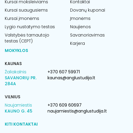
Kursai moksleiviams
Kontaktai
Kursai suaugusiems
Dovanų kuponai
Kursai įmonėms
Įmonėms
Lygio nustatymo testas
Naujienos
Valstybės tarnautojo
Savanoriavimas
testas (CEPT)
Karjera
MOKYKLOS
KAUNAS
Žaliakalnis
+370 607 59971
SAVANORIŲ PR.
kaunas@anglustudija.lt
284A
VILNIUS
Naujamiestis
+370 609 60697
KAUNO G. 45
naujamiestis@anglustudija.lt
KITI KONTAKTAI