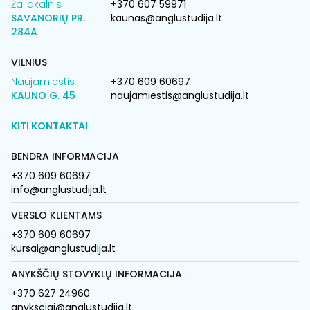
Žaliakalnis
+370 607 59971
SAVANORIŲ PR.
kaunas@anglustudija.lt
284A
VILNIUS
Naujamiestis
+370 609 60697
KAUNO G. 45
naujamiestis@anglustudija.lt
KITI KONTAKTAI
BENDRA INFORMACIJA
+370 609 60697
info@anglustudija.lt
VERSLO KLIENTAMS
+370 609 60697
kursai@anglustudija.lt
ANYKŠČIŲ STOVYKLŲ INFORMACIJA
+370 627 24960
anyksciai@anglustudija.lt