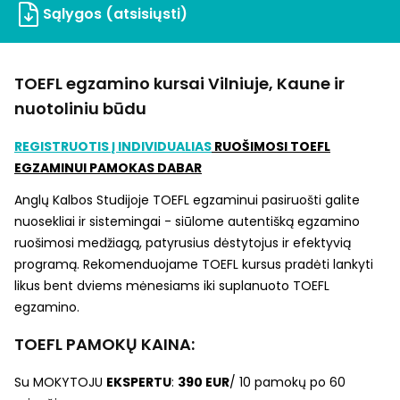
Sąlygos (atsisiųsti)
TOEFL egzamino kursai Vilniuje, Kaune ir
nuotoliniu būdu
REGISTRUOTIS Į
INDIVIDUALIAS
RUOŠIMOSI TOEFL
EGZAMINUI PAMOKAS DABAR
Anglų Kalbos Studijoje TOEFL egzaminui pasiruošti galite
nuosekliai ir sistemingai - siūlome autentišką egzamino
ruošimosi medžiagą, patyrusius dėstytojus ir efektyvią
programą. Rekomenduojame TOEFL kursus pradėti lankyti
likus bent dviems mėnesiams iki suplanuoto TOEFL
egzamino.
TOEFL PAMOKŲ KAINA:
Su MOKYTOJU
EKSPERTU
:
390 EUR
/ 10 pamokų po 60