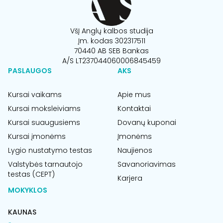
VšĮ Anglų kalbos studija
Įm. kodas 302317511
70440 AB SEB Bankas
A/S LT237044060006845459
PASLAUGOS
AKS
Kursai vaikams
Apie mus
Kursai moksleiviams
Kontaktai
Kursai suaugusiems
Dovanų kuponai
Kursai įmonėms
Įmonėms
Lygio nustatymo testas
Naujienos
Valstybės tarnautojo
Savanoriavimas
testas (CEPT)
Karjera
MOKYKLOS
KAUNAS