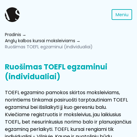
Meniu
Pradinis
Anglų kalbos kursai moksleiviams
Ruošimas TOEFL egzaminui (individualiai)
Ruošimas TOEFL egzaminui
(individualiai)
TOEFL egzamino pamokos skirtos moksleiviams,
norintiems tinkamai pasiruošti tarptautiniam TOEFL
egzaminui bei išsilaikyti jį kuo geresniu balu.
Kviečiame registruotis ir moksleivius, jau laikiusius
TOEFL, bet nesurinkusius norimo balo ir planuojančius
egzaminą perlaikyti. TOEFL kursai rengiami tik
individualiai - Vilniuje, Kaune ir nuotoliniu būdu.