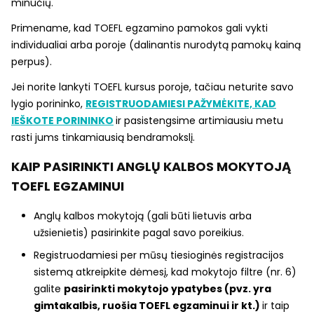
minučių.
Primename, kad TOEFL egzamino pamokos gali vykti
individualiai arba poroje (dalinantis nurodytą pamokų kainą
perpus).
Jei norite lankyti TOEFL kursus poroje, tačiau neturite savo
lygio porininko,
REGISTRUODAMIESI PAŽYMĖKITE, KAD
IEŠKOTE PORININKO
ir pasistengsime artimiausiu metu
rasti jums tinkamiausią bendramokslį.
KAIP PASIRINKTI ANGLŲ KALBOS MOKYTOJĄ
TOEFL EGZAMINUI
Anglų kalbos mokytoją (gali būti lietuvis arba
užsienietis) pasirinkite pagal savo poreikius.
Registruodamiesi per mūsų tiesioginės registracijos
sistemą atkreipkite dėmesį, kad mokytojo filtre (nr. 6)
galite
pasirinkti mokytojo ypatybes (pvz. yra
gimtakalbis, ruošia TOEFL egzaminui ir kt.)
ir taip