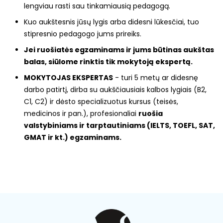
lengviau rasti sau tinkamiausią pedagogą.
Kuo aukštesnis jūsų lygis arba didesni lūkesčiai, tuo
stipresnio pedagogo jums prireiks.
Jei ruošiatės egzaminams ir jums būtinas aukštas
balas, siūlome rinktis tik mokytoją ekspertą.
MOKYTOJAS EKSPERTAS
- turi 5 metų ar didesnę
darbo patirtį, dirba su aukščiausiais kalbos lygiais (B2,
C1, C2) ir dėsto specializuotus kursus (teisės,
medicinos ir pan.), profesionaliai
ruošia
valstybiniams ir tarptautiniams (IELTS, TOEFL, SAT,
GMAT ir kt.) egzaminams.