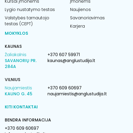
Kursai įmonėms
Įmonėms
Lygio nustatymo testas
Naujienos
Valstybės tarnautojo
Savanoriavimas
testas (CEPT)
Karjera
MOKYKLOS
KAUNAS
Žaliakalnis
+370 607 59971
SAVANORIŲ PR.
kaunas@anglustudija.lt
284A
VILNIUS
Naujamiestis
+370 609 60697
KAUNO G. 45
naujamiestis@anglustudija.lt
KITI KONTAKTAI
BENDRA INFORMACIJA
+370 609 60697