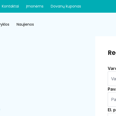
Kontaktai
Įmonėms
Dovanų kuponas
yklos
Naujienos
Re
Var
Pav
)
El. 