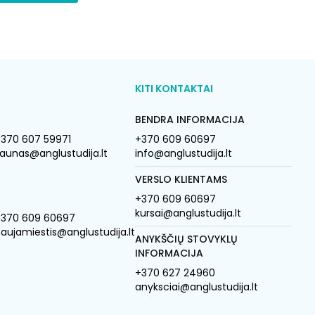
KITI KONTAKTAI
BENDRA INFORMACIJA
370 607 59971
+370 609 60697
aunas@anglustudija.lt
info@anglustudija.lt
VERSLO KLIENTAMS
+370 609 60697
kursai@anglustudija.lt
+370 609 60697
aujamiestis@anglustudija.lt
ANYKŠČIŲ STOVYKLŲ
INFORMACIJA
+370 627 24960
anyksciai@anglustudija.lt