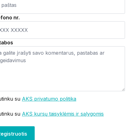
fono nr.
tabos
utinku su
AKS privatumo politika
utinku su
AKS kursų taisyklėmis ir sąlygomis