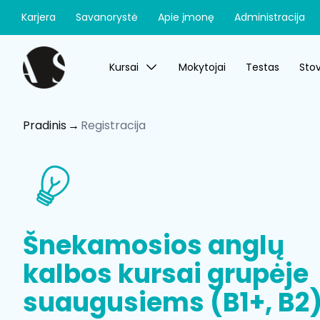
Karjera
Savanorystė
Apie įmonę
Administracija
Kursai
Mokytojai
Testas
Stov
Pradinis
Registracija
Šnekamosios anglų
kalbos kursai grupėje
suaugusiems (B1+, B2