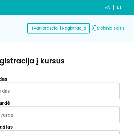
EN
LT
Mokinio skiltis
Tvarkaraščiai | Registracija
gistracija į kursus
das
ardė
paštas