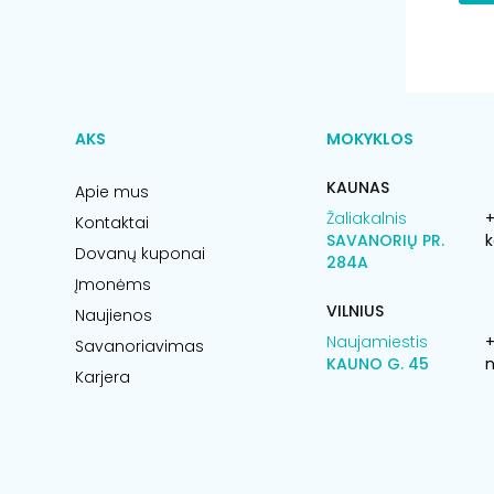
AKS
MOKYKLOS
KAUNAS
Apie mus
Žaliakalnis
+
Kontaktai
SAVANORIŲ PR.
k
Dovanų kuponai
284A
Įmonėms
VILNIUS
Naujienos
Naujamiestis
Savanoriavimas
KAUNO G. 45
n
Karjera