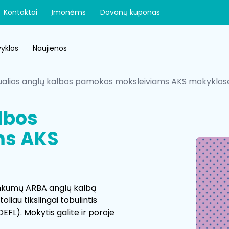
Kontaktai
Įmonėms
Dovanų kuponas
yklos
Naujienos
dualios anglų kalbos pamokos moksleiviams AKS mokyklos
lbos
ms AKS
unkumų ARBA anglų kalbą
liau tikslingai tobulintis
EFL). Mokytis galite ir poroje