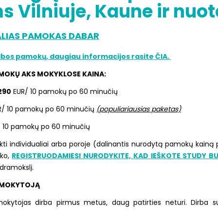
 Vilniuje, Kaune ir nuot
UALIAS PAMOKAS DABAR
albos pamokų, daugiau informacijos rasite ČIA.
AMOKŲ AKS MOKYKLOSE KAINA:
290
EUR/ 10 pamokų po 60 minučių
/ 10 pamokų po 60 minučių
(populiariausias paketas)
 10 pamokų po 60 minučių
 individualiai arba poroje (dalinantis nurodytą pamokų kainą p
nko,
REGISTRUODAMIESI NURODYKITE, KAD IEŠKOTE STUDY 
dramokslį.
S MOKYTOJĄ
ojas dirba pirmus metus, daug patirties neturi. Dirba su be