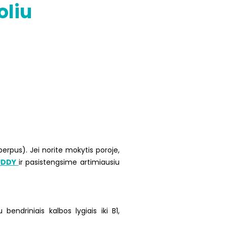
oliu
erpus). Jei norite mokytis poroje,
BUDDY
ir pasistengsime artimiausiu
ndriniais kalbos lygiais iki B1,