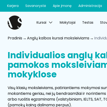
Karjera
Savanorystė
Apie įmonę
Administracija
Kursai
Mokytojai
Testas
Stov
Pradinis
Anglų kalbos kursai moksleiviams
Indivi
Individualios anglų ka
pamokos moksleivia
mokyklose
Visų klasių moksleiviams, patiriantiems mokymosi s
mokantiems geriau, nei jų bendraamžiai ir norintiems to
arba ruoštis egzaminams (valstybiniam, IELTS, SAT, TO
(pamokų kainą dalinama perpus).