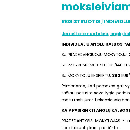
moksleiviams
REGISTRUOTIS Į INDIVID
Jei ieškote nuotolinių anglų k
INDIVIDUALIŲ ANGLŲ KALBOS P
Su PRADEDANČIUOJU MOKYTOJU:
Su PATYRUSIU MOKYTOJU:
340
EUR
Su MOKYTOJU EKSPERTU:
390
EUR/
Primename, kad pamokos gali vykti
tačiau neturite savo lygio porini
metu rasti jums tinkamiausią ben
KAIP PASIRINKTI ANGLŲ KALBO
PRADEDANTYSIS MOKYTOJAS - mokyt
specializuotų kursų nedėsto.