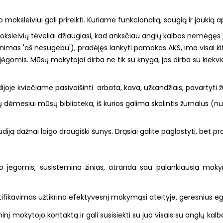
ko moksleiviui gali prireikti. Kuriame funkcionalią, saugią ir jaukią a
oksleivių tėveliai džiaugiasi, kad anksčiau anglų kalbos nemėgę
inimas 'aš nesugebu'), pradėjęs lankyti pamokas AKS, ima visai kitaip
 jėgomis. Mūsų mokytojai dirba ne tik su knyga, jos dirba su kiekv
dijoje kviečiame pasivaišinti arbata, kava, užkandžiais, pavartyti
ių dėmesiui mūsų biblioteka, iš kurios galima skolintis žurnalus (n
tudiją dažnai laigo draugiški šunys. Drąsiai galite paglostyti, bet p
savo jėgomis, susistemina žinias, atranda sau palankiausią mo
fikavimas užtikrina efektyvesnį mokymąsi ateityje, geresnius e
nį mokytojo kontaktą ir gali susisiekti su juo visais su anglų kal