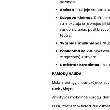
pažangą.
Aplinka
. Studijoje yra visko, 
Savęs vertinimas
. Dažnai m
su mokytoju ar įsienėjęs įsitik
susidomi, labiau pasitiki savo
tėvais.
Svarbios smulkmenos
. Stu
Papildoma veikla
. Moksleiv
magazines) ir knygas.
Netikėtas atradimas
. Po s
PAMOKŲ NAUDA
Moksleiviai įgyja pasitikėjimo 
mokykloje.
Ankstyvas mokymosi spragų identi
Kursų metu moksleiviai turi asmeni