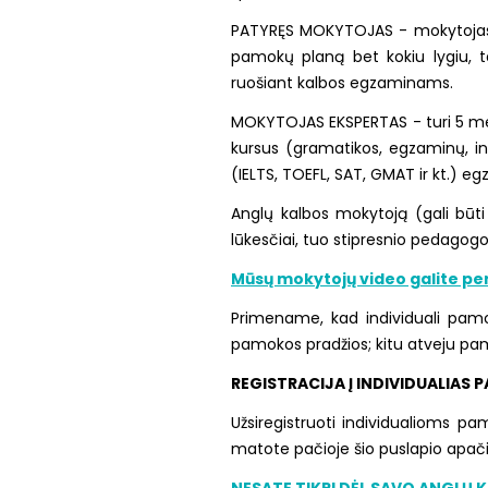
PATYRĘS MOKYTOJAS - mokytojas tu
pamokų planą bet kokiu lygiu, ta
ruošiant kalbos egzaminams.
MOKYTOJAS EKSPERTAS - turi 5 metų 
kursus (gramatikos, egzaminų, int
(IELTS, TOEFL, SAT, GMAT ir kt.) 
Anglų kalbos mokytoją (gali būti 
lūkesčiai, tuo stipresnio pedagogo
Mūsų mokytojų video galite perž
Primename, kad individuali pam
pamokos pradžios; kitu atveju pa
REGISTRACIJA Į INDIVIDUALIAS
Užsiregistruoti individualioms 
matote pačioje šio puslapio apači
NESATE TIKRI DĖL SAVO ANGLŲ 