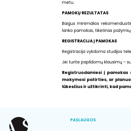
metu.
PAMOKŲ REZULTATAS
Baigus minimalios rekomenduotin
lanko pamokas, tikėtinas pažymių
REGISTRACIJA Į PAMOKAS
Registracija vykdoma studijos tele
Jei turite papildomų klausimų - su
Registruodamiesi į pamokas 
mokymosi patirties, ar planuoj
lūkesčius ir užtikrinti, kad pa
PASLAUGOS