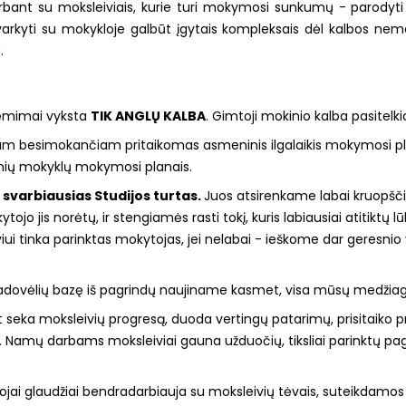
dirbant su moksleiviais, kurie turi mokymosi sunkumų - parodyti t
varkyti su mokykloje galbūt įgytais kompleksais dėl kalbos nemo
.
siėmimai vyksta
TIK ANGLŲ KALBA
. Gimtoji mokinio kalba pasitelkia
nam besimokan
č
iam pritaikomas
asmeninis ilgalaikis mokymosi p
rinių mokyklų mokymosi planais.
 svarbiausias Studijos turtas.
Juos atsirenkame labai kruopščia
ojo jis norėtų, ir stengiamės rasti tokį, kuris labiausiai atitiktų
iui tinka parinktas mokytojas, jei nelabai - ieškome dar geresnio 
vadovėlių bazę iš pagrindų naujiname kasmet, visa mūsų medžiaga 
t seka moksleivių progresą, duoda vertingų patarimų, prisitaiko p
. Namų darbams moksleiviai gauna užduočių, tiksliai parinktų pagal 
jai glaudžiai bendradarbiauja su moksleivių tėvais, suteikdamos