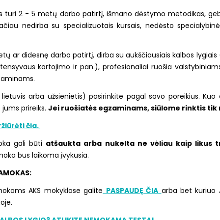
ri 2 - 5 metų darbo patirtį, išmano dėstymo metodikas, geba 
čiau nedirba su specializuotais kursais, nedėsto specialybinės 
ar didesnę darbo patirtį, dirba su aukščiausiais kalbos lygiais (
ensyvaus kartojimo ir pan.), profesionaliai ruošia valstybinia
egzaminams.
lietuvis arba užsienietis) pasirinkite pagal savo poreikius. Kuo 
 jums prireiks.
Jei ruošiatės egzaminams, siūlome rinktis ti
iūrėti čia.
oka gali būti
atšaukta arba nukelta ne vėliau kaip likus 
moka bus laikoma įvykusia.
 PAMOKAS:
pamokoms AKS mokyklose galite
PASPAUDĘ ČIA
arba bet kuriuo 
oje.
KALBOS LYGIO? ATLIKITE NEMOKAMĄ TESTĄ!