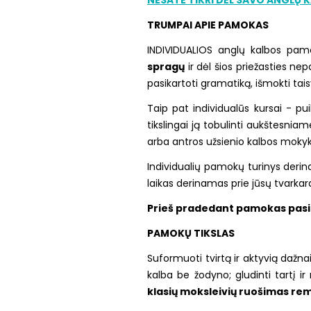
TRUMPAI APIE PAMOKAS
INDIVIDUALIOS anglų kalbos pam
spragų
ir dėl šios priežasties n
pasikartoti gramatiką, išmokti taisy
Taip pat individualūs kursai - p
tikslingai ją tobulinti aukštesni
arba antros užsienio kalbos mokyk
Individualių pamokų turinys deri
laikas derinamas prie jūsų tvarkara
Prieš pradedant pamokas pasit
PAMOKŲ TIKSLAS
Suformuoti tvirtą ir aktyvią dažnai
kalba be žodyno; gludinti tartį i
klasių moksleivių ruošimas re