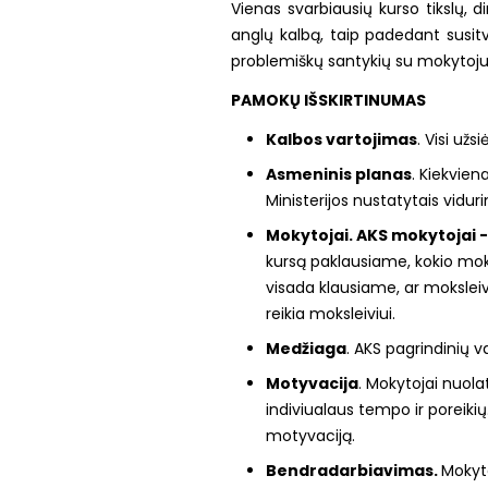
Vienas svarbiausių kurso tikslų, 
anglų kalbą, taip padedant susit
problemiškų santykių su mokytoju
PAMOKŲ IŠSKIRTINUMAS
Kalbos vartojimas
. Visi už
Asmeninis planas
.
Kiekvie
Ministerijos nustatytais vidu
Mokytojai. AKS mokytojai -
kursą paklausiame, kokio mokyt
visada klausiame, ar moksleiv
reikia moksleiviui.
Medžiaga
. AKS pagrindinių 
Motyvacija
. Mokytojai nuola
indiviualaus tempo ir poreikių
motyvaciją.
Bendradarbiavimas.
Mokyto