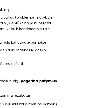
plinką.
s jų vaikas (problemos mokykloje
 'įsileisti' kalbą, ja nuoširdžiai
ienu vaiku ir bendradarbiauja su
 žurnalų kol laukiate pamokos.
uo tų apie mašinas iki gossip
rašome nešerti.
kymosi būdą,
pagerina pažymius
gzaminų rezultatus.
ba susijusiais klausimais ne pamokų