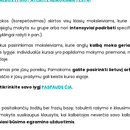
okos (korepetavimas) skirtos visų klasių moksleiviams, kur
epajėgtų mokytis su grupe arba nori
intensyviai padirbėti
specif
klingai rašyti ir pan.).
uikus pasirinkimas moksleiviams, kurie anglų
kalbą moka geri
ame lygyje. Individualūs kursai yra papildoma mokymo priemonė,
loje.
namas prie jūsų poreikių. Pamokoms
galite pasirinkti lietuvį 
ščio ir jūsų prašymu gali keistis kurso eigoje.
ikrinkite savo lygį
PASPAUDĘ ČIA
.
 pasitaikančių žodžių bei frazių bazę; tobulinti rašymo ir klausimo 
r mokytis susikaupus klausytis, kai kalbėtojas neverčia savo ka
miasi būsimo egzamino užduotimis
.