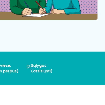
viese,
Sąlygos
s perpus)
(atsisiųsti)