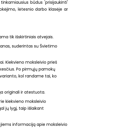
inkamiausius būdus 'prisijaukinti'
kėjimo, lėtesnio darbo klasėje ar
ma tik išskirtiniais atvejais.
lanas
, suderintas su Švietimo
i. Kiekvieno moksleivio prieš
 lūkesčius. Po pirmųjų pamokų
varianto, kol randame tai, ko
originali ir atestuota.
rie kiekvieno moksleivio
jų lygį, taip išlaikant
 jiems informaciją apie moksleivio