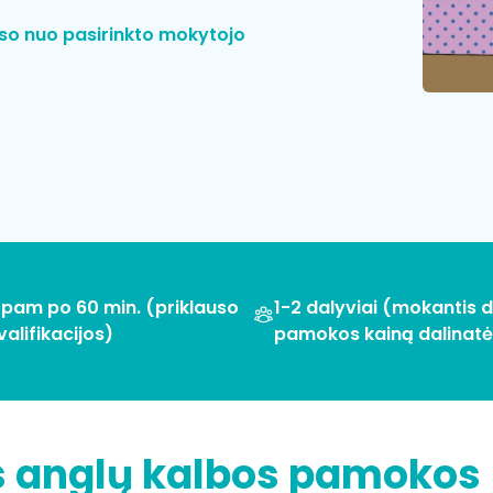
uso nuo pasirinkto mokytojo
 pam po 60 min. (priklauso
1-2 dalyviai (mokantis d
alifikacijos)
pamokos kainą dalinatė
os anglų kalbos pamokos