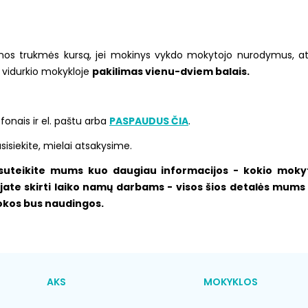
os trukmės kursą, jei mokinys vykdo mokytojo nurodymus, at
 vidurkio mokykloje
pakilimas vienu-dviem balais.
fonais ir el. paštu arba
PASPAUDUS ČIA
.
sisiekite, mielai atsakysime.
suteikite mums kuo daugiau informacijos - kokio mokyto
ate skirti laiko namų darbams - visos šios detalės mums 
mokos bus naudingos.
AKS
MOKYKLOS