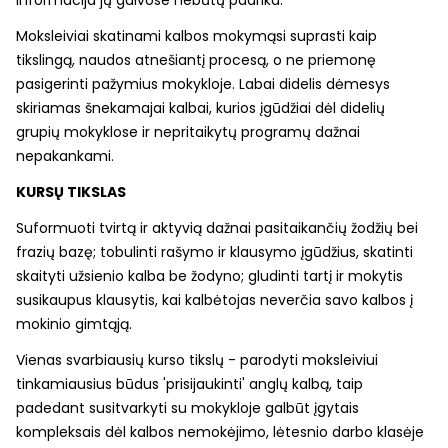
Moksleiviai skatinami kalbos mokymąsi suprasti kaip
tikslingą, naudos atnešiantį procesą, o ne priemonę
pasigerinti pažymius mokykloje. Labai didelis dėmesys
skiriamas šnekamajai kalbai, kurios įgūdžiai dėl didelių
grupių mokyklose ir nepritaikytų programų dažnai
nepakankami.
KURSŲ TIKSLAS
Suformuoti tvirtą ir aktyvią dažnai pasitaikančių žodžių bei
frazių bazę; tobulinti rašymo ir klausymo įgūdžius, skatinti
skaityti užsienio kalba be žodyno; gludinti tartį ir mokytis
susikaupus klausytis, kai kalbėtojas neverčia savo kalbos į
mokinio gimtąją.
Vienas svarbiausių kurso tikslų - parodyti moksleiviui
tinkamiausius būdus 'prisijaukinti' anglų kalbą, taip
padedant susitvarkyti su mokykloje galbūt įgytais
kompleksais dėl kalbos nemokėjimo, lėtesnio darbo klasėje