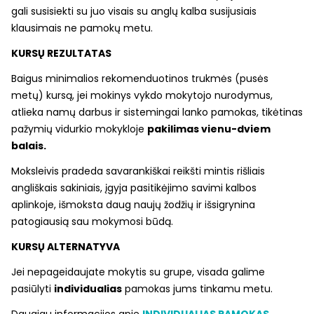
gali susisiekti su juo visais su anglų kalba susijusiais
klausimais ne pamokų metu.
KURSŲ REZULTATAS
Baigus minimalios rekomenduotinos trukmės (pusės
metų) kursą, jei mokinys vykdo mokytojo nurodymus,
atlieka namų darbus ir sistemingai lanko pamokas, tikėtinas
pažymių vidurkio mokykloje
pakilimas vienu-dviem
balais.
Moksleivis pradeda savarankiškai reikšti mintis rišliais
angliškais sakiniais, įgyja pasitikėjimo savimi kalbos
aplinkoje, išmoksta daug naujų žodžių ir išsigrynina
patogiausią sau mokymosi būdą.
KURSŲ ALTERNATYVA
Jei nepageidaujate mokytis su grupe, visada galime
pasiūlyti
individualias
pamokas jums tinkamu metu.
Daugiau informacijos apie
INDIVIDUALIAS PAMOKAS