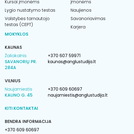
Kursai įmonėms
Įmonėms
Lygio nustatymo testas
Naujienos
Valstybės tarnautojo
Savanoriavimas
testas (CEPT)
Karjera
MOKYKLOS
KAUNAS
Žaliakalnis
+370 607 59971
SAVANORIŲ PR.
kaunas@anglustudija.lt
284A
VILNIUS
Naujamiestis
+370 609 60697
KAUNO G. 45
naujamiestis@anglustudija.lt
KITI KONTAKTAI
BENDRA INFORMACIJA
+370 609 60697