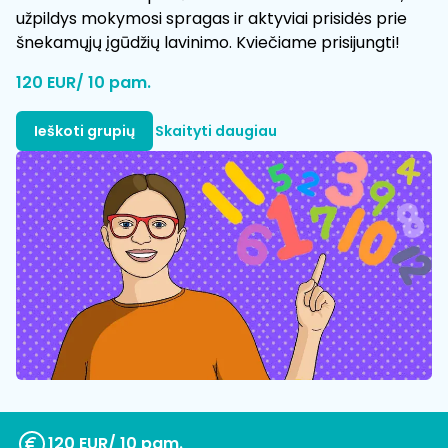
užpildys mokymosi spragas ir aktyviai prisidės prie
šnekamųjų įgūdžių lavinimo. Kviečiame prisijungti!
120 EUR/ 10 pam.
Ieškoti grupių
Skaityti daugiau
120 EUR/ 10 pam.