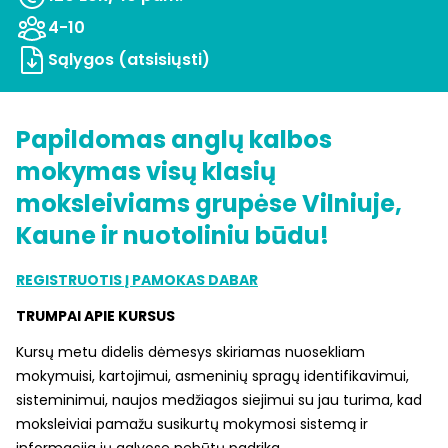
4-10
Sąlygos (atsisiųsti)
Papildomas anglų kalbos
mokymas visų klasių
moksleiviams grupėse Vilniuje,
Kaune ir nuotoliniu būdu!
REGISTRUOTIS Į PAMOKAS DABAR
TRUMPAI APIE KURSUS
Kursų metu didelis dėmesys skiriamas nuosekliam
mokymuisi, kartojimui, asmeninių spragų identifikavimui,
sisteminimui, naujos medžiagos siejimui su jau turima, kad
moksleiviai pamažu susikurtų mokymosi sistemą ir
informacija jų galvose nebūtų padrika.