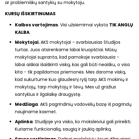
ar problemiškų santykių su mokytoju.
KURSŲ IŠSKIRTINUMAS
Kalbos vartojimas
. Visi užsiėmimai vyksta
TIK ANGLŲ
KALBA
.
Mokytojai.
AKS mokytojai - svarbiausias Studijos
turtas. Juos atsirenkame labai kruopščiai. Mūsų
mokytojai supranta, kad pamokoje svarbiausia -
labai aiškiai išaiškinti viską, kas gali būti neaišku, o visa
kita - tik papildomos priemonės. Mes darome viską,
kad sukurtume kuo glaudesnį ryšį tarp AKS mokinių ir
mokytojų, tarp mokytojų ir tėvų. Mes už gražius
santykius ir ilgalaikę draugystę.
Medžiaga
. AKS pagrindinių vadovėlių bazę iš pagrindų
naujiname kasmet.
Aplinka
. Studijoje yra visko, ko moksleiviui gali prireikti.
Kuriame funkcionalią, saugią ir jaukią aplinką.
Savęs vertinimas
. Dažnai moksleivių tėvai džiaugiasi,