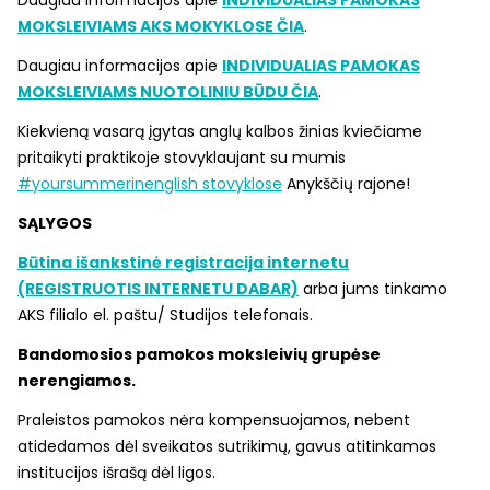
MOKSLEIVIAMS AKS MOKYKLOSE ČIA
.
Daugiau informacijos apie
INDIVIDUALIAS PAMOKAS
MOKSLEIVIAMS NUOTOLINIU BŪDU ČIA
.
Kiekvieną vasarą įgytas anglų kalbos žinias kviečiame
pritaikyti praktikoje stovyklaujant su mumis
#yoursummerinenglish stovyklose
Anykščių rajone!
SĄLYGOS
Būtina išankstinė registracija
internetu
(REGISTRUOTIS
INTERNETU
DABAR)
arba jums tinkamo
AKS filialo el. paštu/ Studijos telefonais.
Bandomosios pamokos moksleivių grupėse
nerengiamos.
Praleistos pamokos nėra kompensuojamos, nebent
atidedamos dėl sveikatos sutrikimų, gavus atitinkamos
institucijos išrašą dėl ligos.