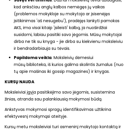
kad anksčiau anglų kalbos nemėgęs jų vaikas
(problemos mokykloje su mokytoja ar įsisenėjęs
įsitikinimas 'aš nesugebu'), pradėjęs lankyti pamokas
AKS, ima visai kitaip 'įsileisti' kalbą, ja nuoširdžiai
susidomi, labiau pasitiki savo jėgomis. Mūsų mokytojai
dirba ne tik su knyga - jie dirba su kiekvienu moksleiviu
ir bendradarbiauja su tėvais.
Papildoma veikla
. Moksleivių dėmesiui
mūsų biblioteka, iš kurios galima skolintis žurnalus (nuo
tų apie mašinas iki gossip magazines) ir knygas.
KURSŲ NAUDA
Moksleiviai įgyja pasitikėjimo savo jėgomis, susistemina
žinias, atranda sau palankiausią mokymosi būdą.
Ankstyvas mokymosi spragų identifikavimas užtikrina
efektyvesnį mokymąsi ateityje.
Kursų metu moksleiviai turi asmeninį mokytojo kontaktą ir